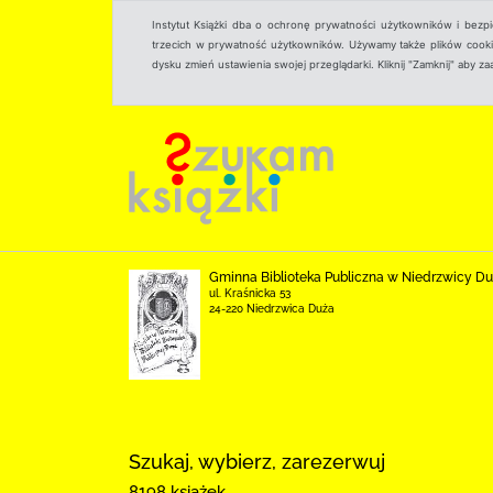
Instytut Książki dba o ochronę prywatności użytkowników i bezp
trzecich w prywatność użytkowników. Używamy także plików cookies
dysku zmień ustawienia swojej przeglądarki. Kliknij "Zamknij" aby z
Gminna Biblioteka Publiczna w Niedrzwicy Du
ul. Kraśnicka 53
24-220 Niedrzwica Duża
Szukaj, wybierz, zarezerwuj
8198 książek