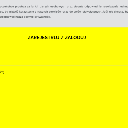
ieczeństwo przetwarzania ich danych osobowych oraz stosuje odpowiednie rozwiązania techno
, by ułatwić korzystanie z naszych serwisów oraz do celów statystycznych.Jeśli nie chcesz, by
aakceptować naszą politykę prywatności.
ZAREJESTRUJ / ZALOGUJ
żej