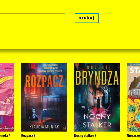
szukaj
ometa /
Rozpacz /
Nocny stalker /
Nieszczę