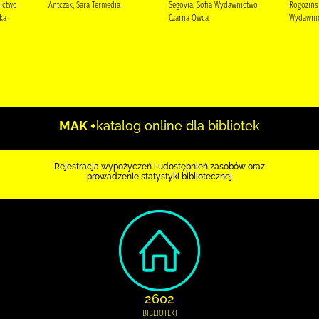
ictwo
Antczak, Sara Termedia
Segovia, Sofia Wydawnictwo
Rogozińsk
ka
Czarna Owca
Wydawnic
MAK +
katalog online dla bibliotek
Rejestracja wypożyczeń i udostępnień zasobów oraz
prowadzenie statystyki bibliotecznej
2602
BIBLIOTEKI