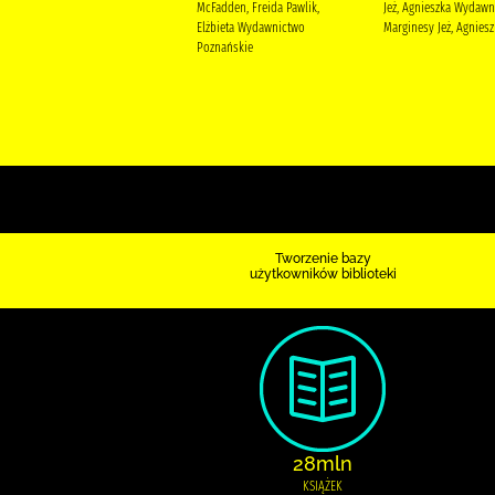
Moriarty, Liane Moltzan-
McFadden, Freida Pawlik,
Jeż, Agnieszka Wydawn
Małkowska, Magdalena
Elżbieta Wydawnictwo
Marginesy Jeż, Agniesz
Społeczny Instytut Wydawniczy
Poznańskie
Znak
Tworzenie bazy
użytkowników biblioteki
28mln
KSIĄŻEK