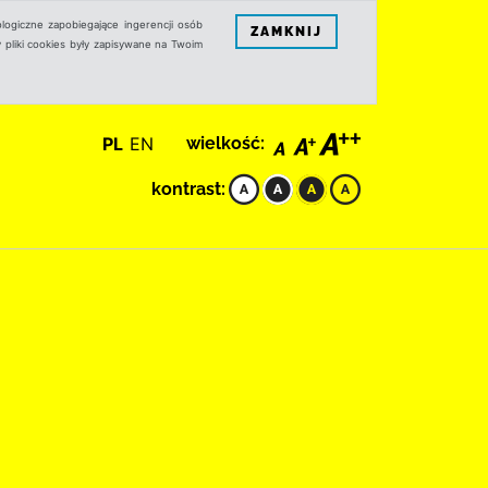
logiczne zapobiegające ingerencji osób
ZAMKNIJ
 pliki cookies były zapisywane na Twoim
PL
EN
wielkość:
kontrast: