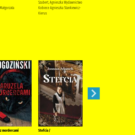
Szubert, Agnieszka Wydawnictwo
Coben, Harlan (1962- ). Szulc,
 Małgorzata
Kobiece Agnieszka Stankiewicz-
Andrzej
Kierus
 z mordercami
Stefcia /
Jedną nogą w grobie /