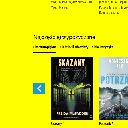
Higashino, Keigo (1958- )
Moss, Marcel Wydawnictwo Filia
Jansson, Tove HarperC
Świrkowski, Andrzej Grupa
Moss, Marcel
Polska. Jansson, Tove 
Wydawnicza Relacja
Bauman, Sabina
Najczęściej wypożyczane
Literatura piękna
Dla dzieci i młodzieży
Niebeletrystyka
Wielkie kłamstewka /
Skazany /
Potrzask /