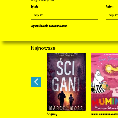
Tytuł:
Autor:
Wyszukiwanie zaawansowane
Najnowsze
Zła wola /
Ścigani /
Mamusia Muminka i k