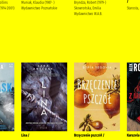
/
ollins
Muniak, Klaudia (1987- )
Bryndza, Robert (1979-)
(1914-2001)
Wydawnictwo Poznańskie
Skowrońska, Emilia
Starosta,
Wydawnictwo W.A.B.
Lina /
Brzęczenie pszczół /
Karuzela