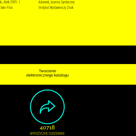
i, Alek (1973- )
Adamek, Joanna Społeczny
Rudnicka, Olga Prószyński
two Filia
Instytut Wydawniczy Znak
Media
Tworzenie
elektronicznego katalogu
40718
WYPOŻYCZEŃ CODZIENNIE