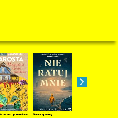
ścia chodzą czwórkami
Nie ratuj mnie /
Nie ma głupich /