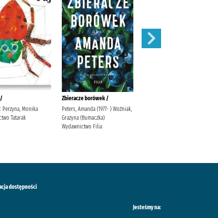
 /
Zbieracze borówek /
Sekret skowronka /
ic Perzyna, Monika
Peters, Amanda (1977- ) Woźniak,
Valpy, Fiona Jakubowska, Alina
two Tatarak
Grażyna (tłumaczka)
Dressler Dublin Kulicka, Elżbieta
Wydawnictwo Filia
acja dostępności
Jesteśmy na: