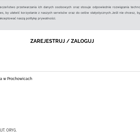
ieczeństwo przetwarzania ich danych osobowych oraz stosuje odpowiednie rozwiązania techno
, by ułatwić korzystanie z naszych serwisów oraz do celów statystycznych.Jeśli nie chcesz, by
aakceptować naszą politykę prywatności.
ZAREJESTRUJ / ZALOGUJ
zna w Prochowicach
UT. ORYG.