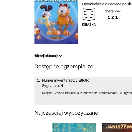
Opowiadanie dziecięce polskie
dostępne:
1 z 1
Więcej informacji
Dostępne egzemplarze
1.
Numer inwentarzowy:
48980
Sygnatura:
N
Miejsko-Gminna Biblioteka Publiczna w Prochowicach
,
ul. Ryne
Najczęściej wypożyczane