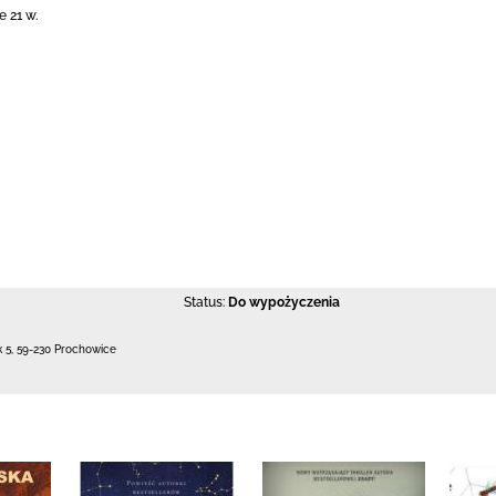
 21 w.
Status:
Do wypożyczenia
k 5
,
59-230 Prochowice