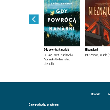
W szponach /
Gdy powrócą kanarki /
Nieznajomi
Janiszewska, Izabela
Barrow, Laura Sobolewska,
Janiszewska, Izabela (19
Wydawnictwo Poznańskie
Agnieszka Wydawnictwo
Literackie
Kontakt
R
Dane pochodzą z systemu: