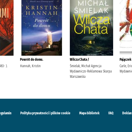
Powrót do domu.
Wilcza Chata /
Pajączek
83- ).
Hannah, Kristin
Śmielak, Michał Agencja
Carle, Er
Wydawniczo-Reklamowa Skarpa
Wydawnic
Warszawska
egulamin
Polityka prywatności i plików cookie
Mapa bibliotek
FAQ
Deklar