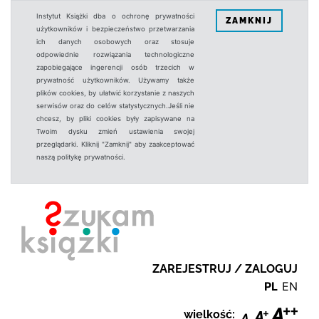
Instytut Książki dba o ochronę prywatności
ZAMKNIJ
użytkowników i bezpieczeństwo przetwarzania
ich danych osobowych oraz stosuje
odpowiednie rozwiązania technologiczne
zapobiegające ingerencji osób trzecich w
prywatność użytkowników. Używamy także
plików cookies, by ułatwić korzystanie z naszych
serwisów oraz do celów statystycznych.Jeśli nie
chcesz, by pliki cookies były zapisywane na
Twoim dysku zmień ustawienia swojej
przeglądarki. Kliknij "Zamknij" aby zaakceptować
naszą politykę prywatności.
ZAREJESTRUJ / ZALOGUJ
PL
EN
wielkość: