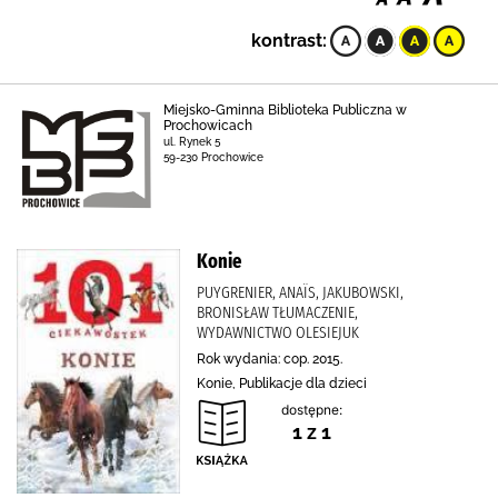
kontrast:
Miejsko-Gminna Biblioteka Publiczna w
Prochowicach
ul. Rynek 5
59-230 Prochowice
Konie
PUYGRENIER, ANAÏS, JAKUBOWSKI,
BRONISŁAW TŁUMACZENIE,
WYDAWNICTWO OLESIEJUK
Rok wydania: cop. 2015.
Konie, Publikacje dla dzieci
dostępne:
1 z 1