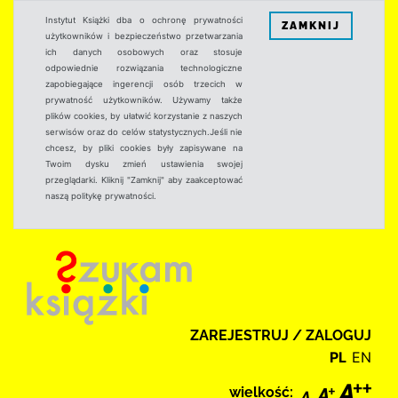
Instytut Książki dba o ochronę prywatności
ZAMKNIJ
użytkowników i bezpieczeństwo przetwarzania
ich danych osobowych oraz stosuje
odpowiednie rozwiązania technologiczne
zapobiegające ingerencji osób trzecich w
prywatność użytkowników. Używamy także
plików cookies, by ułatwić korzystanie z naszych
serwisów oraz do celów statystycznych.Jeśli nie
chcesz, by pliki cookies były zapisywane na
Twoim dysku zmień ustawienia swojej
przeglądarki. Kliknij "Zamknij" aby zaakceptować
naszą politykę prywatności.
ZAREJESTRUJ / ZALOGUJ
PL
EN
wielkość: