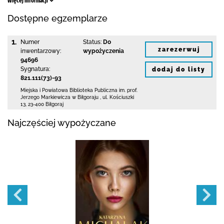
Więcej informacji
Dostępne egzemplarze
1.
Numer
Status:
Do
zarezerwuj
inwentarzowy:
wypożyczenia
94696
Sygnatura:
dodaj do listy
821.111(73)-93
Miejska i Powiatowa Biblioteka Publiczna
im. prof.
Jerzego Markiewicza w Biłgoraju
,
ul. Kościuszki
13
,
23-400 Biłgoraj
Najczęściej wypożyczane