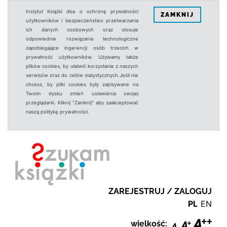
Instytut Książki dba o ochronę prywatności
ZAMKNIJ
użytkowników i bezpieczeństwo przetwarzania
ich danych osobowych oraz stosuje
odpowiednie rozwiązania technologiczne
zapobiegające ingerencji osób trzecich w
prywatność użytkowników. Używamy także
plików cookies, by ułatwić korzystanie z naszych
serwisów oraz do celów statystycznych.Jeśli nie
chcesz, by pliki cookies były zapisywane na
Twoim dysku zmień ustawienia swojej
przeglądarki. Kliknij "Zamknij" aby zaakceptować
naszą politykę prywatności.
ZAREJESTRUJ / ZALOGUJ
PL
EN
wielkość: