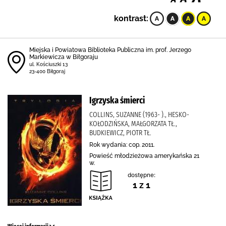
kontrast:
Miejska i Powiatowa Biblioteka Publiczna im. prof. Jerzego
Markiewicza w Biłgoraju
ul. Kościuszki 13
23-400 Biłgoraj
Igrzyska śmierci
COLLINS, SUZANNE (1963- )., HESKO-
KOŁODZIŃSKA, MAŁGORZATA TŁ.,
BUDKIEWICZ, PIOTR TŁ.
Rok wydania: cop. 2011.
Powieść młodzieżowa amerykańska 21
w.
dostępne:
1 z 1