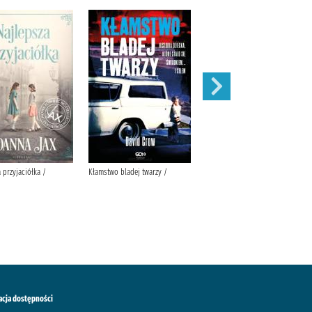
 przyjaciółka /
Kłamstwo bladej twarzy /
My baby ze wsi :
acja dostępności