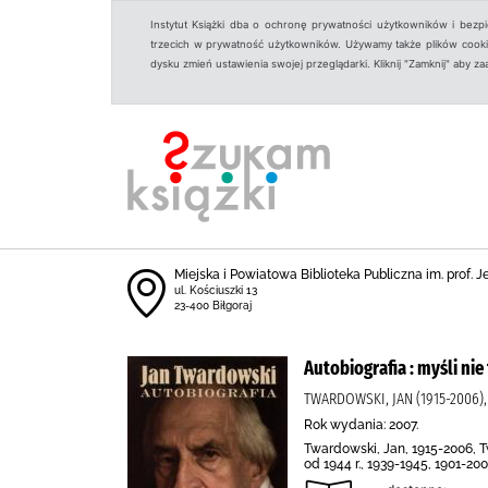
Instytut Książki dba o ochronę prywatności użytkowników i bezp
trzecich w prywatność użytkowników. Używamy także plików cookies
dysku zmień ustawienia swojej przeglądarki. Kliknij "Zamknij" aby z
Miejska i Powiatowa Biblioteka Publiczna im. prof. 
ul. Kościuszki 13
23-400 Biłgoraj
Autobiografia : myśli nie
TWARDOWSKI, JAN (1915-2006
Rok wydania: 2007.
Twardowski, Jan, 1915-2006, Tw
od 1944 r., 1939-1945, 1901-20