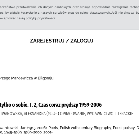
ieczeństwo przetwarzania ich danych osobowych oraz stosuje odpowiednie rozwiązania techno
, by ułatwić korzystanie z naszych serwisów oraz do celów statystycznych.Jeśli nie chcesz, by
aakceptować naszą politykę prywatności.
ZAREJESTRUJ / ZALOGUJ
Jerzego Markiewicza w Biłgoraju
 tylko o sobie. T. 2, Czas coraz prędszy 1959-2006
), IWANOWSKA, ALEKSANDRA (1954- ) OPRACOWANIE, WYDAWNICTWO LITERACKIE
ardowski, Jan (1915-2006), Poets, Polish 20th century Biography, Poeci polscy, 
00, 1945-1989, 1989-2000, 2001-