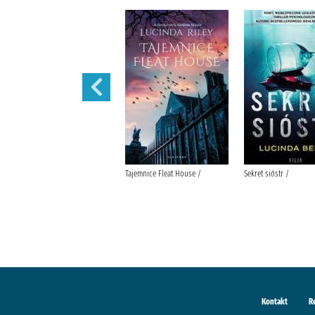
Mamuta tu mam :
Tajemnice Fleat House /
Sekret sióstr /
Kontakt
R