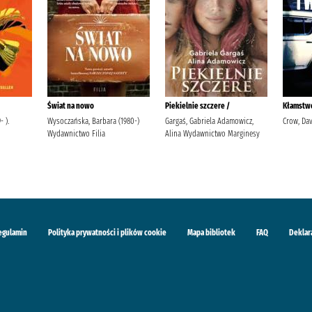
Świat na nowo
Piekielnie szczere /
Kłamstwo
 ).
Wysoczańska, Barbara (1980-)
Gargaś, Gabriela Adamowicz,
Crow, Dav
Wydawnictwo Filia
Alina Wydawnictwo Marginesy
egulamin
Polityka prywatności i plików cookie
Mapa bibliotek
FAQ
Deklar