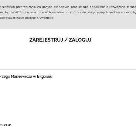
ieczeństwo przetwarzania ich danych osobowych oraz stosuje odpowiednie rozwiązania techno
, by ułatwić korzystanie z naszych serwisów oraz do celów statystycznych.Jeśli nie chcesz, by
aakceptować naszą politykę prywatności.
ZAREJESTRUJ / ZALOGUJ
Jerzego Markiewicza w Biłgoraju
a 21 w.