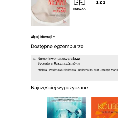
1 z 1
Więcej informacji
Dostępne egzemplarze
1.
Numer inwentarzowy:
98242
Sygnatura:
821.133.1(493)-93
Miejska i Powiatowa Biblioteka Publiczna
im. prof. Jerzego Mark
Najczęściej wypożyczane