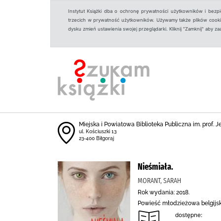
Instytut Książki dba o ochronę prywatności użytkowników i bezp
trzecich w prywatność użytkowników. Używamy także plików cookies
dysku zmień ustawienia swojej przeglądarki. Kliknij "Zamknij" aby z
Miejska i Powiatowa Biblioteka Publiczna im. prof. 
ul. Kościuszki 13
23-400 Biłgoraj
Nieśmiała.
MORANT, SARAH
Rok wydania: 2018.
Powieść młodzieżowa belgijsk
dostępne: