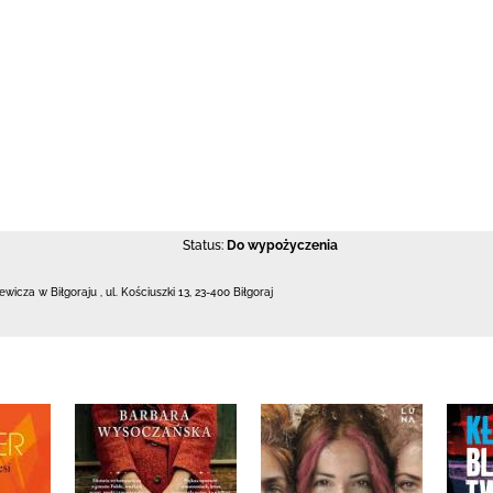
Status:
Do wypożyczenia
iewicza w Biłgoraju
,
ul. Kościuszki 13
,
23-400 Biłgoraj