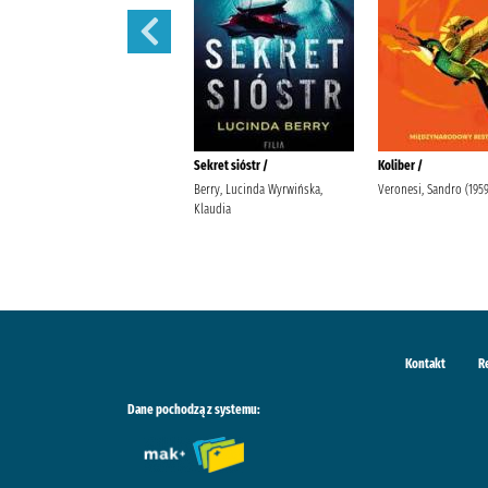
Tajemnice Fleat House /
Sekret sióstr /
Koliber /
Riley, Lucinda (1968-2021).
Berry, Lucinda Wyrwińska,
Veronesi, Sandro (1959-
Stefaniuk, Małgorzata (1964- ).
Klaudia
Wydawnictwo Albatros
Kontakt
R
Dane pochodzą z systemu: