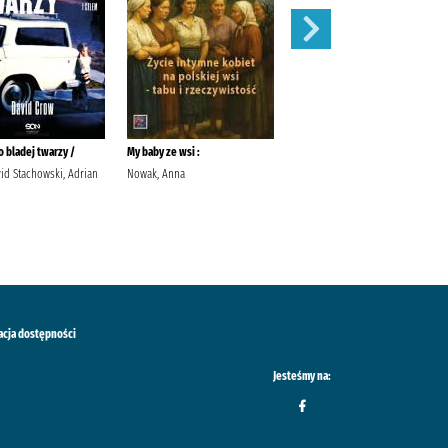
 bladej twarzy /
My baby ze wsi :
Róże /
id Stachowski, Adrian
Nowak, Anna
Meacham, Leila Przybyła-Piątek,
Joanna Wydawnictwo Sonia
Draga
acja dostępności
Jesteśmy na: