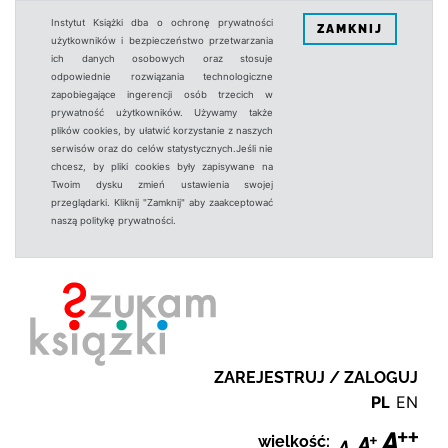
Instytut Książki dba o ochronę prywatności
ZAMKNIJ
użytkowników i bezpieczeństwo przetwarzania
ich danych osobowych oraz stosuje
odpowiednie rozwiązania technologiczne
zapobiegające ingerencji osób trzecich w
prywatność użytkowników. Używamy także
plików cookies, by ułatwić korzystanie z naszych
serwisów oraz do celów statystycznych.Jeśli nie
chcesz, by pliki cookies były zapisywane na
Twoim dysku zmień ustawienia swojej
przeglądarki. Kliknij "Zamknij" aby zaakceptować
naszą politykę prywatności.
ZAREJESTRUJ / ZALOGUJ
PL
EN
wielkość: