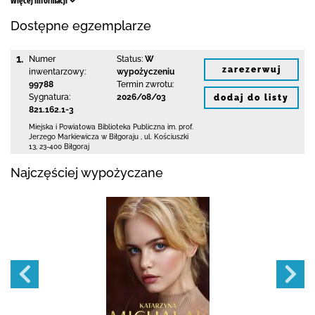
Więcej informacji
Dostępne egzemplarze
1.
Numer
Status:
W
zarezerwuj
inwentarzowy:
wypożyczeniu
99788
Termin zwrotu:
Sygnatura:
2026/08/03
dodaj do listy
821.162.1-3
Miejska i Powiatowa Biblioteka Publiczna
im. prof.
Jerzego Markiewicza w Biłgoraju
,
ul. Kościuszki
13
,
23-400 Biłgoraj
Najczęściej wypożyczane