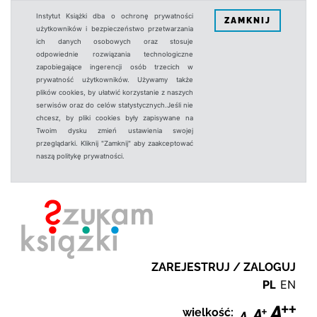
Instytut Książki dba o ochronę prywatności
ZAMKNIJ
użytkowników i bezpieczeństwo przetwarzania
ich danych osobowych oraz stosuje
odpowiednie rozwiązania technologiczne
zapobiegające ingerencji osób trzecich w
prywatność użytkowników. Używamy także
plików cookies, by ułatwić korzystanie z naszych
serwisów oraz do celów statystycznych.Jeśli nie
chcesz, by pliki cookies były zapisywane na
Twoim dysku zmień ustawienia swojej
przeglądarki. Kliknij "Zamknij" aby zaakceptować
naszą politykę prywatności.
ZAREJESTRUJ / ZALOGUJ
PL
EN
wielkość: