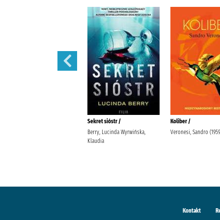
Tajemnice Fleat House /
Sekret sióstr /
Koliber /
Riley, Lucinda (1968-2021).
Berry, Lucinda Wyrwińska,
Veronesi, Sandro (1959-
Stefaniuk, Małgorzata (1964- ).
Klaudia
Wydawnictwo Albatros
Kontakt
R