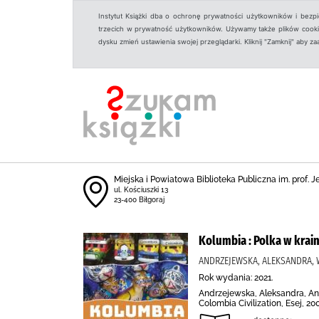
Instytut Książki dba o ochronę prywatności użytkowników i bezp
trzecich w prywatność użytkowników. Używamy także plików cookies
dysku zmień ustawienia swojej przeglądarki. Kliknij "Zamknij" aby z
Miejska i Powiatowa Biblioteka Publiczna im. prof. 
ul. Kościuszki 13
23-400 Biłgoraj
Kolumbia : Polka w krai
ANDRZEJEWSKA, ALEKSANDRA,
Rok wydania: 2021.
Andrzejewska, Aleksandra, And
Colombia Civilization, Esej, 20