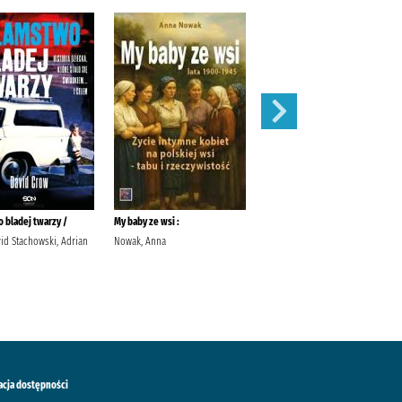
 bladej twarzy /
My baby ze wsi :
Róże /
id Stachowski, Adrian
Nowak, Anna
Meacham, Leila Przybyła-Piątek,
Joanna Wydawnictwo Sonia
Draga
acja dostępności