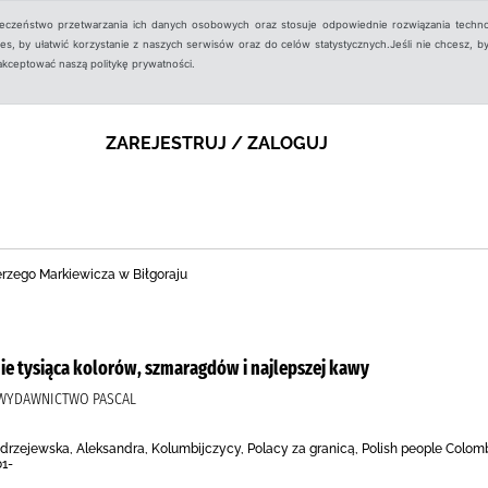
ieczeństwo przetwarzania ich danych osobowych oraz stosuje odpowiednie rozwiązania techno
, by ułatwić korzystanie z naszych serwisów oraz do celów statystycznych.Jeśli nie chcesz, by
aakceptować naszą politykę prywatności.
ZAREJESTRUJ / ZALOGUJ
Jerzego Markiewicza w Biłgoraju
nie tysiąca kolorów, szmaragdów i najlepszej kawy
 WYDAWNICTWO PASCAL
rzejewska, Aleksandra, Kolumbijczycy, Polacy za granicą, Polish people Colombi
01-