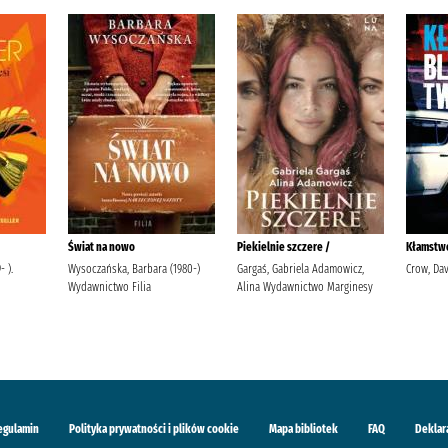
Świat na nowo
Piekielnie szczere /
Kłamstwo
 ).
Wysoczańska, Barbara (1980-)
Gargaś, Gabriela Adamowicz,
Crow, Dav
Wydawnictwo Filia
Alina Wydawnictwo Marginesy
egulamin
Polityka prywatności i plików cookie
Mapa bibliotek
FAQ
Deklar