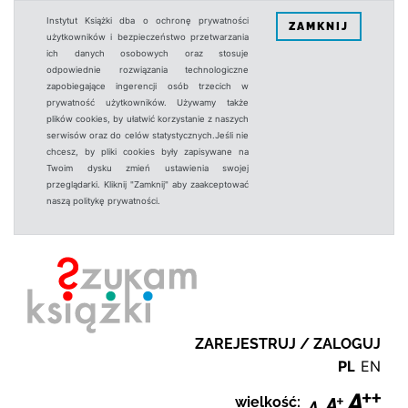
Instytut Książki dba o ochronę prywatności
ZAMKNIJ
użytkowników i bezpieczeństwo przetwarzania
ich danych osobowych oraz stosuje
odpowiednie rozwiązania technologiczne
zapobiegające ingerencji osób trzecich w
prywatność użytkowników. Używamy także
plików cookies, by ułatwić korzystanie z naszych
serwisów oraz do celów statystycznych.Jeśli nie
chcesz, by pliki cookies były zapisywane na
Twoim dysku zmień ustawienia swojej
przeglądarki. Kliknij "Zamknij" aby zaakceptować
naszą politykę prywatności.
ZAREJESTRUJ / ZALOGUJ
PL
EN
wielkość: