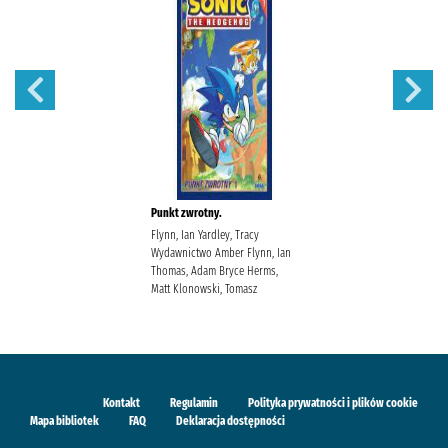
Punkt zwrotny.
Flynn, Ian Yardley, Tracy
Wydawnictwo Amber Flynn, Ian
Thomas, Adam Bryce Herms,
Matt Klonowski, Tomasz
Kontakt
Regulamin
Polityka prywatności i plików cookie
Mapa bibliotek
FAQ
Deklaracja dostępności