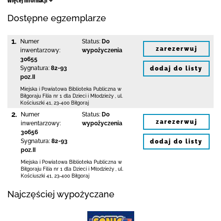
Więcej informacji
Dostępne egzemplarze
1.
Numer
Status:
Do
zarezerwuj
inwentarzowy:
wypożyczenia
30655
Sygnatura:
82-93
dodaj do listy
poz.II
Miejska i Powiatowa Biblioteka Publiczna
w
Biłgoraju Filia nr 1 dla Dzieci i Młodzieży
,
ul.
Kościuszki 41
,
23-400 Biłgoraj
2.
Numer
Status:
Do
zarezerwuj
inwentarzowy:
wypożyczenia
30656
Sygnatura:
82-93
dodaj do listy
poz.II
Miejska i Powiatowa Biblioteka Publiczna
w
Biłgoraju Filia nr 1 dla Dzieci i Młodzieży
,
ul.
Kościuszki 41
,
23-400 Biłgoraj
Najczęściej wypożyczane