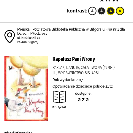
kontrast:
Miejska i Powiatowa Biblioteka Publiczna w Biłgoraju Filia nr 1 dla
Dzieci i Młodzieży
ul. Kościuszki 41
23-400 Biłgoraj
Kapelusz Pani Wrony
PARLAK, DANUTA, CAŁA, IWONA (1978- ).
IL., WYDAWNICTWO BIS. 4PBL
Rok wydania: 2017.
Opowiadanie dziecięce polskie 21 w.
dostępne:
2 z 2