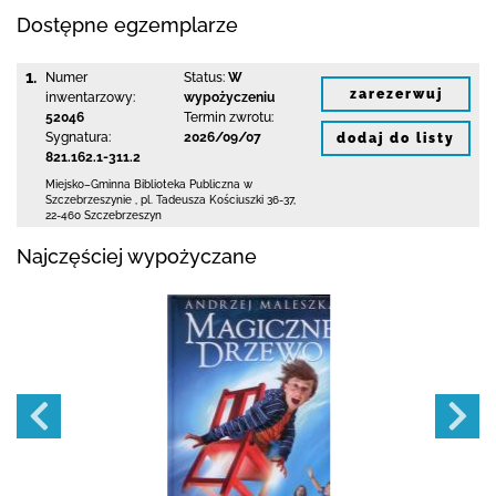
Dostępne egzemplarze
1.
Numer
Status:
W
zarezerwuj
inwentarzowy:
wypożyczeniu
52046
Termin zwrotu:
Sygnatura:
2026/09/07
dodaj do listy
821.162.1-311.2
Miejsko–Gminna Biblioteka Publiczna
w
Szczebrzeszynie
,
pl. Tadeusza Kościuszki 36-37
,
22-460 Szczebrzeszyn
Najczęściej wypożyczane