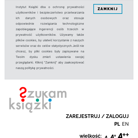
Instytut Książki dba o ochronę prywatności
ZAMKNIJ
użytkowników i bezpieczeństwo przetwarzania
ich danych osobowych oraz stosuje
odpowiednie rozwiązania technologiczne
zapobiegające ingerencji osób trzecich w
prywatność użytkowników. Używamy także
plików cookies, by ułatwić korzystanie z naszych
serwisów oraz do celów statystycznych.Jeśli nie
chcesz, by pliki cookies były zapisywane na
Twoim dysku zmień ustawienia swojej
przeglądarki. Kliknij "Zamknij" aby zaakceptować
naszą politykę prywatności.
ZAREJESTRUJ / ZALOGUJ
PL
EN
wielkość: