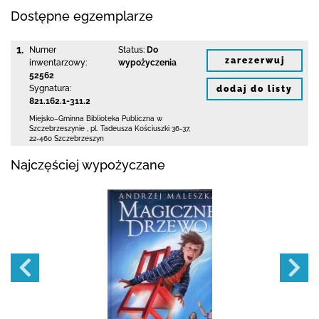
Dostępne egzemplarze
1.
Numer
Status:
Do
zarezerwuj
inwentarzowy:
wypożyczenia
52562
Sygnatura:
dodaj do listy
821.162.1-311.2
Miejsko–Gminna Biblioteka Publiczna
w
Szczebrzeszynie
,
pl. Tadeusza Kościuszki 36-37
,
22-460 Szczebrzeszyn
Najczęściej wypożyczane