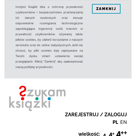
Instytut Książki dba o ochronę prywatności
ZAMKNIJ
użytkowników i bezpieczeństwo przetwarzania
ich danych osobowych oraz stosuje
odpowiednie rozwiązania technologiczne
zapobiegające ingerencji osób trzecich w
prywatność użytkowników. Używamy także
plików cookies, by ułatwić korzystanie z naszych
serwisów oraz do celów statystycznych.Jeśli nie
chcesz, by pliki cookies były zapisywane na
Twoim dysku zmień ustawienia swojej
przeglądarki. Kliknij "Zamknij" aby zaakceptować
naszą politykę prywatności.
ZAREJESTRUJ / ZALOGUJ
PL
EN
wielkość: