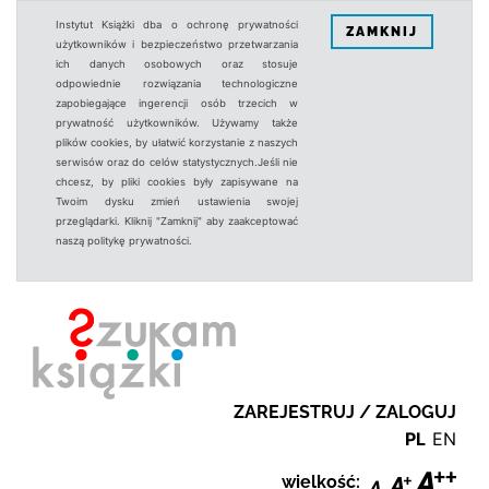
Instytut Książki dba o ochronę prywatności
ZAMKNIJ
użytkowników i bezpieczeństwo przetwarzania
ich danych osobowych oraz stosuje
odpowiednie rozwiązania technologiczne
zapobiegające ingerencji osób trzecich w
prywatność użytkowników. Używamy także
plików cookies, by ułatwić korzystanie z naszych
serwisów oraz do celów statystycznych.Jeśli nie
chcesz, by pliki cookies były zapisywane na
Twoim dysku zmień ustawienia swojej
przeglądarki. Kliknij "Zamknij" aby zaakceptować
naszą politykę prywatności.
ZAREJESTRUJ / ZALOGUJ
PL
EN
wielkość: