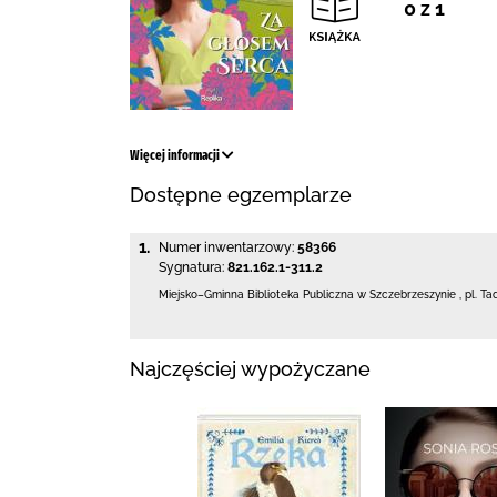
0 z 1
Więcej informacji
Dostępne egzemplarze
1.
Numer inwentarzowy:
58366
Sygnatura:
821.162.1-311.2
Miejsko–Gminna Biblioteka Publiczna
w Szczebrzeszynie
,
pl. Ta
Najczęściej wypożyczane