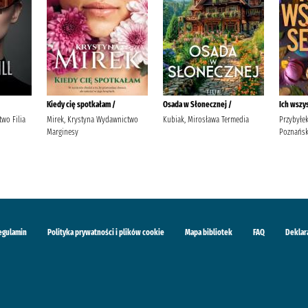
Kiedy cię spotkałam /
Osada w Słonecznej /
Ich wszy
wo Filia
Mirek, Krystyna Wydawnictwo
Kubiak, Mirosława Termedia
Przybyłe
Marginesy
Poznańsk
egulamin
Polityka prywatności i plików cookie
Mapa bibliotek
FAQ
Deklar