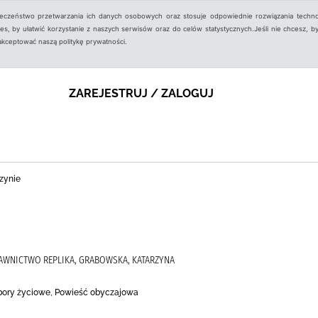
ieczeństwo przetwarzania ich danych osobowych oraz stosuje odpowiednie rozwiązania techno
, by ułatwić korzystanie z naszych serwisów oraz do celów statystycznych.Jeśli nie chcesz, by
aakceptować naszą politykę prywatności.
ZAREJESTRUJ / ZALOGUJ
zynie
AWNICTWO REPLIKA, GRABOWSKA, KATARZYNA
ybory życiowe, Powieść obyczajowa