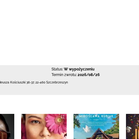
Status:
W wypożyczeniu
Termin zwrotu:
2026/08/26
deusza Kościuszki 36-37
,
22-460 Szczebrzeszyn