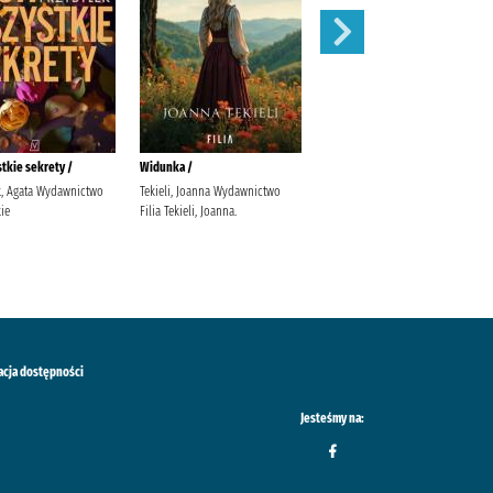
stkie sekrety /
Widunka /
Wojenne siostry /
k, Agata Wydawnictwo
Tekieli, Joanna Wydawnictwo
Rybakiewicz, Anna Wydawnictwo
ie
Filia Tekieli, Joanna.
Filia
acja dostępności
Jesteśmy na: