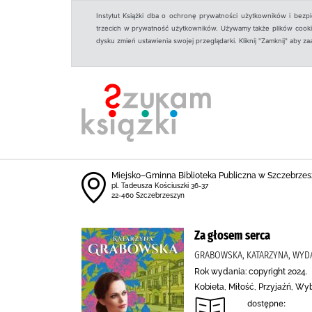
Instytut Książki dba o ochronę prywatności użytkowników i bezp
trzecich w prywatność użytkowników. Używamy także plików cookies
dysku zmień ustawienia swojej przeglądarki. Kliknij "Zamknij" aby z
Miejsko–Gminna Biblioteka Publiczna w Szczebrzes
pl. Tadeusza Kościuszki 36-37
22-460 Szczebrzeszyn
Za głosem serca
GRABOWSKA, KATARZYNA, WYD
Rok wydania: copyright 2024.
Kobieta, Miłość, Przyjaźń, W
dostępne: