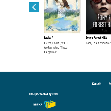
Ostatnia iskra nadziei /
Rzeka /
Żony z Forest Hill /
Wala, Magdalena Wala,
Kiereś, Emilia (1981- )
Rosa, Sonia Wydawnict
Małgorzata
Wydawnictwo "Nasza
Księgarnia"
Kontakt
R
Dane pochodzą z systemu: