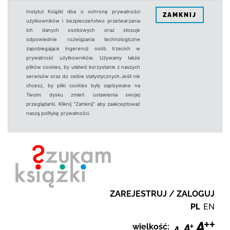
Instytut Książki dba o ochronę prywatności
ZAMKNIJ
użytkowników i bezpieczeństwo przetwarzania
ich danych osobowych oraz stosuje
odpowiednie rozwiązania technologiczne
zapobiegające ingerencji osób trzecich w
prywatność użytkowników. Używamy także
plików cookies, by ułatwić korzystanie z naszych
serwisów oraz do celów statystycznych.Jeśli nie
chcesz, by pliki cookies były zapisywane na
Twoim dysku zmień ustawienia swojej
przeglądarki. Kliknij "Zamknij" aby zaakceptować
naszą politykę prywatności.
ZAREJESTRUJ / ZALOGUJ
PL
EN
wielkość: