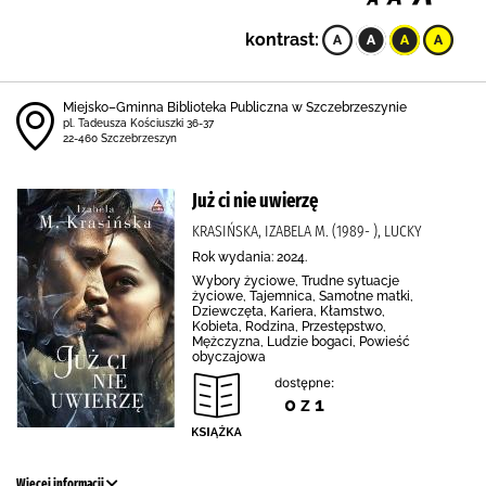
kontrast:
Miejsko–Gminna Biblioteka Publiczna w Szczebrzeszynie
pl. Tadeusza Kościuszki 36-37
22-460 Szczebrzeszyn
Już ci nie uwierzę
KRASIŃSKA, IZABELA M. (1989- ), LUCKY
Rok wydania: 2024.
Wybory życiowe, Trudne sytuacje
życiowe, Tajemnica, Samotne matki,
Dziewczęta, Kariera, Kłamstwo,
Kobieta, Rodzina, Przestępstwo,
Mężczyzna, Ludzie bogaci, Powieść
obyczajowa
dostępne:
0 z 1
Więcej informacji