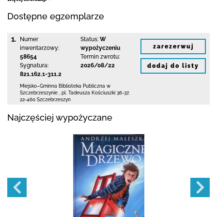
Dostępne egzemplarze
1.
Numer
Status:
W
zarezerwuj
inwentarzowy:
wypożyczeniu
58654
Termin zwrotu:
Sygnatura:
2026/08/22
dodaj do listy
821.162.1-311.2
Miejsko–Gminna Biblioteka Publiczna
w
Szczebrzeszynie
,
pl. Tadeusza Kościuszki 36-37
,
22-460 Szczebrzeszyn
Najczęściej wypożyczane