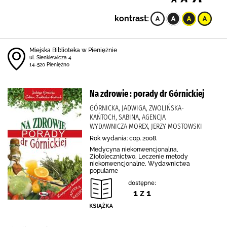
kontrast:
Miejska Biblioteka w Pieniężnie
ul. Sienkiewicza 4
14-520 Pieniężno
Na zdrowie : porady dr Górnickiej
GÓRNICKA, JADWIGA, ZWOLIŃSKA-
KAŃTOCH, SABINA, AGENCJA
WYDAWNICZA MOREX, JERZY MOSTOWSKI
Rok wydania: cop. 2008.
Medycyna niekonwencjonalna,
Ziołolecznictwo, Leczenie metody
niekonwencjonalne, Wydawnictwa
popularne
dostępne:
1 z 1