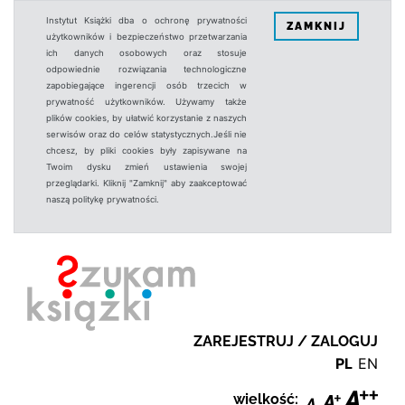
Instytut Książki dba o ochronę prywatności
ZAMKNIJ
użytkowników i bezpieczeństwo przetwarzania
ich danych osobowych oraz stosuje
odpowiednie rozwiązania technologiczne
zapobiegające ingerencji osób trzecich w
prywatność użytkowników. Używamy także
plików cookies, by ułatwić korzystanie z naszych
serwisów oraz do celów statystycznych.Jeśli nie
chcesz, by pliki cookies były zapisywane na
Twoim dysku zmień ustawienia swojej
przeglądarki. Kliknij "Zamknij" aby zaakceptować
naszą politykę prywatności.
ZAREJESTRUJ / ZALOGUJ
PL
EN
wielkość: