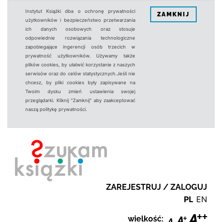
Instytut Książki dba o ochronę prywatności
ZAMKNIJ
użytkowników i bezpieczeństwo przetwarzania
ich danych osobowych oraz stosuje
odpowiednie rozwiązania technologiczne
zapobiegające ingerencji osób trzecich w
prywatność użytkowników. Używamy także
plików cookies, by ułatwić korzystanie z naszych
serwisów oraz do celów statystycznych.Jeśli nie
chcesz, by pliki cookies były zapisywane na
Twoim dysku zmień ustawienia swojej
przeglądarki. Kliknij "Zamknij" aby zaakceptować
naszą politykę prywatności.
ZAREJESTRUJ / ZALOGUJ
PL
EN
wielkość: