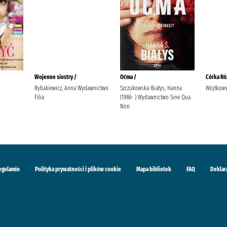
Wojenne siostry /
Oćma /
Córka Ró
Rybakiewicz, Anna Wydawnictwo
Szczukowska-Białys, Hanna
Wojtkows
Filia
(1986- ) Wydawnictwo Sine Qua
Non
egulamin
Polityka prywatności i plików cookie
Mapa bibliotek
FAQ
Deklar