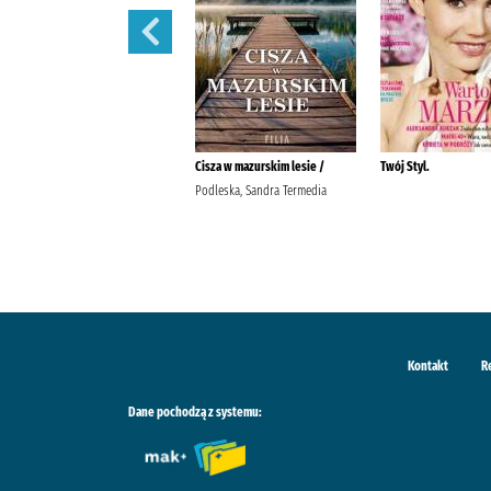
Pani. /
Cisza w mazurskim lesie /
Twój Styl.
Podleska, Sandra Termedia
Kontakt
R
Dane pochodzą z systemu: