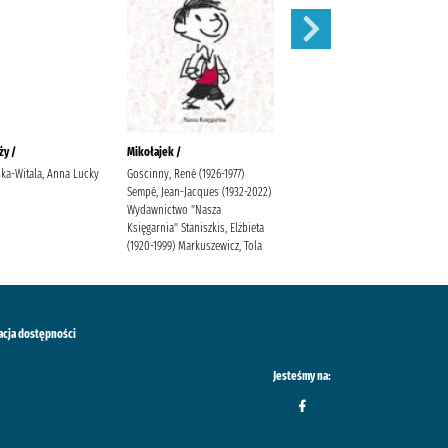
ży /
Mikołajek /
Niesamowite przygody
dziesięciu skarpetek (czterech
ka-Witala, Anna Lucky
Goscinny, René (1926-1977)
prawych i sześciu lewych) /
Sempé, Jean-Jacques (1932-2022)
Wydawnictwo "Nasza
Bednarek, Justyna (1970- )
Księgarnia" Staniszkis, Elżbieta
Latour, Daniel de (1971- )
(1920-1999) Markuszewicz, Tola
Poradnia K.
acja dostępności
Jesteśmy na: