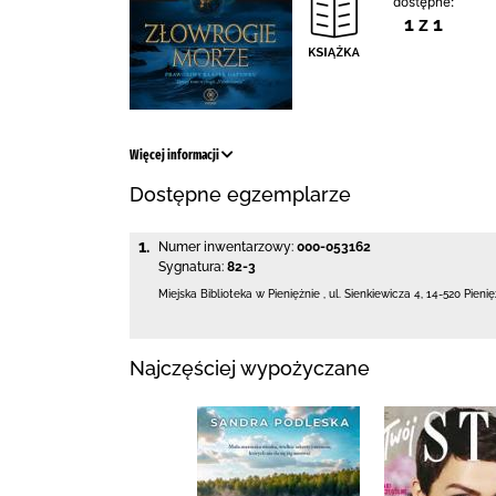
dostępne:
1 z 1
Więcej informacji
Dostępne egzemplarze
1.
Numer inwentarzowy:
000-053162
Sygnatura:
82-3
Miejska Biblioteka
w Pieniężnie
,
ul. Sienkiewicza 4
,
14-520 Pieni
Najczęściej wypożyczane