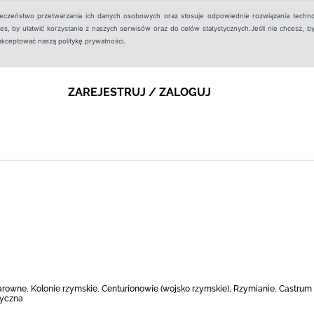
ieczeństwo przetwarzania ich danych osobowych oraz stosuje odpowiednie rozwiązania techno
, by ułatwić korzystanie z naszych serwisów oraz do celów statystycznych.Jeśli nie chcesz, by
aakceptować naszą politykę prywatności.
ZAREJESTRUJ / ZALOGUJ
owne, Kolonie rzymskie, Centurionowie (wojsko rzymskie), Rzymianie, Castrum
ryczna