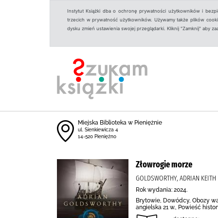
Instytut Książki dba o ochronę prywatności użytkowników i bezp
trzecich w prywatność użytkowników. Używamy także plików cookies
dysku zmień ustawienia swojej przeglądarki. Kliknij "Zamknij" aby z
Miejska Biblioteka w Pieniężnie
ul. Sienkiewicza 4
14-520 Pieniężno
Złowrogie morze
GOLDSWORTHY, ADRIAN KEITH
Rok wydania: 2024.
Brytowie, Dowódcy, Obozy war
angielska 21 w., Powieść histo