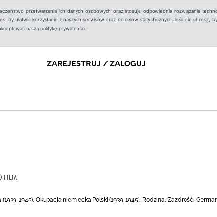
ieczeństwo przetwarzania ich danych osobowych oraz stosuje odpowiednie rozwiązania techno
, by ułatwić korzystanie z naszych serwisów oraz do celów statystycznych.Jeśli nie chcesz, by
aakceptować naszą politykę prywatności.
ZAREJESTRUJ / ZALOGUJ
 FILIA
 (1939-1945), Okupacja niemiecka Polski (1939-1945), Rodzina, Zazdrość, Germani