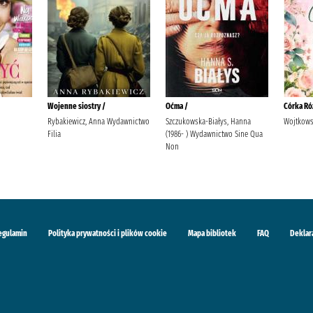
Wojenne siostry /
Oćma /
Córka Ró
Rybakiewicz, Anna Wydawnictwo
Szczukowska-Białys, Hanna
Wojtkows
Filia
(1986- ) Wydawnictwo Sine Qua
Non
egulamin
Polityka prywatności i plików cookie
Mapa bibliotek
FAQ
Deklar