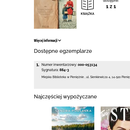
dostępne:
1 z 1
Więcej informacji
Dostępne egzemplarze
1.
Numer inwentarzowy:
000-053134
Sygnatura:
884-3
Miejska Biblioteka
w Pieniężnie
,
ul. Sienkiewicza 4
,
14-520 Pieni
Najczęściej wypożyczane