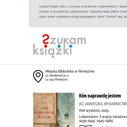
Instytut Książki dba o ochronę prywatności użytkowników i bezp
trzecich w prywatność użytkowników. Używamy także plików cookies
dysku zmień ustawienia swojej przeglądarki. Kliknij "Zamknij" aby z
Miejska Biblioteka w Pieniężnie
ul. Sienkiewicza 4
14-520 Pieniężno
Kim naprawdę jestem
JEŻ, AGNIESZKA, WYDAWNICTWO
Rok wydania: 2025.
Lebensborn, II wojna światowa
1939-1945, 1945-1989