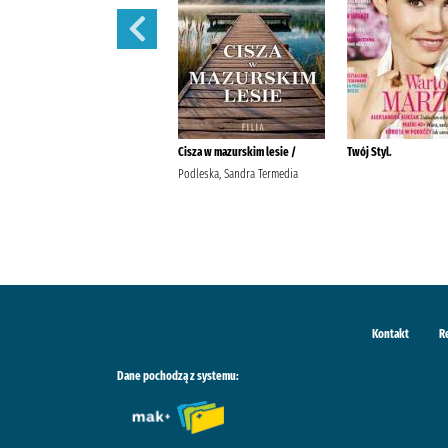
Pani. /
Cisza w mazurskim lesie /
Twój Styl.
Podleska, Sandra Termedia
Kontakt
R
Dane pochodzą z systemu: