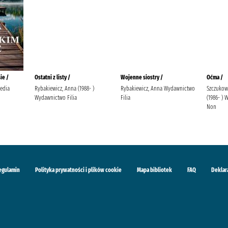
ie /
Ostatni z listy /
Wojenne siostry /
Oćma /
edia
Rybakiewicz, Anna (1988- )
Rybakiewicz, Anna Wydawnictwo
Szczukow
Wydawnictwo Filia
Filia
(1986- )
Non
egulamin
Polityka prywatności i plików cookie
Mapa bibliotek
FAQ
Deklar