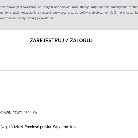
ieczeństwo przetwarzania ich danych osobowych oraz stosuje odpowiednie rozwiązania techno
, by ułatwić korzystanie z naszych serwisów oraz do celów statystycznych.Jeśli nie chcesz, by
aakceptować naszą politykę prywatności.
ZAREJESTRUJ / ZALOGUJ
YDAWNICTWO REPLIKA
(woj. łódzkie), Powieść polska, Saga rodzinna