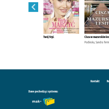
Pani. /
Twój Styl.
Cisza w mazurskim les
Podleska, Sandra Term
Kontakt
R
Dane pochodzą z systemu: