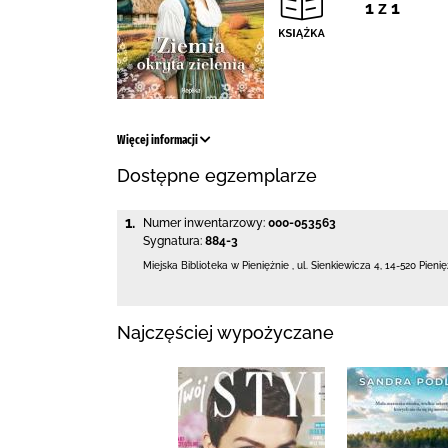
1 z 1
Więcej informacji
Dostępne egzemplarze
1.
Numer inwentarzowy:
000-053563
Sygnatura:
884-3
Miejska Biblioteka
w Pieniężnie
,
ul. Sienkiewicza 4
,
14-520 Pieni
Najczęściej wypożyczane