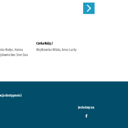
Córka Róży /
Mikołajek /
ska-Białys, Hanna
Wojtkowska-Witala, Anna Lucky
Goscinny, René (1926-1977)
 Wydawnictwo Sine Qua
Sempé, Jean-Jacques (1932-2022)
Wydawnictwo "Nasza
Księgarnia" Staniszkis, Elżbieta
(1920-1999) Markuszewicz, Tola
acja dostępności
Jesteśmy na: