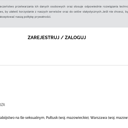
ieczeństwo przetwarzania ich danych osobowych oraz stosuje odpowiednie rozwiązania techno
, by ułatwić korzystanie z naszych serwisów oraz do celów statystycznych.Jeśli nie chcesz, by
aakceptować naszą politykę prywatności.
ZAREJESTRUJ / ZALOGUJ
UZA
Zabójstwo na tle seksualnym, Pułtusk (woj. mazowieckie), Warszawa (woj. mazowie