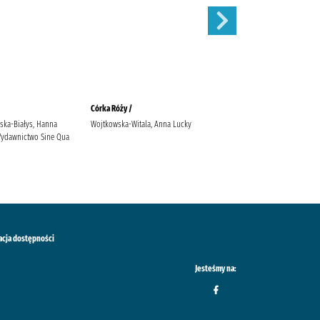
Córka Róży /
Mikołajek /
ska-Białys, Hanna
Wojtkowska-Witala, Anna Lucky
Goscinny, René (1926-1977)
 Wydawnictwo Sine Qua
Sempé, Jean-Jacques (1932-2022)
Wydawnictwo "Nasza
Księgarnia" Staniszkis, Elżbieta
(1920-1999) Markuszewicz, Tola
acja dostępności
Jesteśmy na: