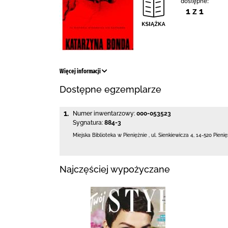
dostępne:
1 z 1
Więcej informacji
Dostępne egzemplarze
1.
Numer inwentarzowy:
000-053523
Sygnatura:
884-3
Miejska Biblioteka
w Pieniężnie
,
ul. Sienkiewicza 4
,
14-520 Pieni
Najczęściej wypożyczane