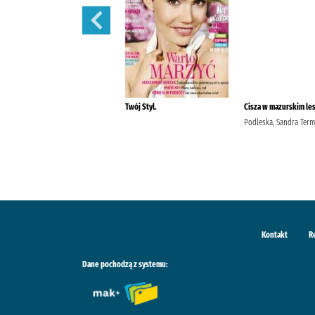
Pani. /
Twój Styl.
Cisza w mazurskim les
Podleska, Sandra Term
Kontakt
R
Dane pochodzą z systemu: