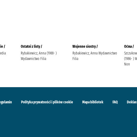
ie /
Ostatni z listy /
Wojenne siostry /
Oćma /
edia
Rybakiewicz, Anna (1988- )
Rybakiewicz, Anna Wydawnictwo
Szczukow
Wydawnictwo Filia
Filia
(1986- )
Non
egulamin
Polityka prywatności i plików cookie
Mapa bibliotek
FAQ
Deklar