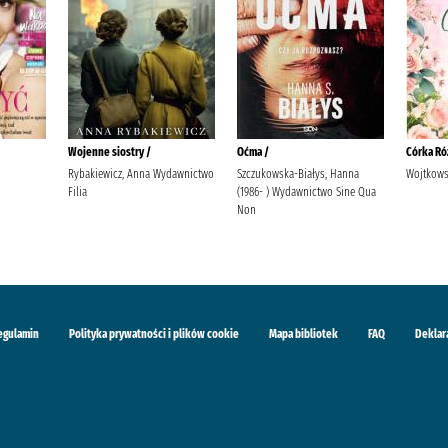
Wojenne siostry /
Oćma /
Córka Ró
Rybakiewicz, Anna Wydawnictwo
Szczukowska-Białys, Hanna
Wojtkows
Filia
(1986- ) Wydawnictwo Sine Qua
Non
egulamin
Polityka prywatności i plików cookie
Mapa bibliotek
FAQ
Deklar