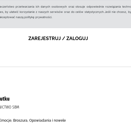
ieczeństwo przetwarzania ich danych osobowych oraz stosuje odpowiednie rozwiązania techno
, by ułatwić korzystanie z naszych serwisów oraz do celów statystycznych.Jeśli nie chcesz, by
aakceptować naszą politykę prywatności.
ZAREJESTRUJ / ZALOGUJ
mutku
NICTWO SBM
 Emocje, Broszura, Opowiadania i nowele