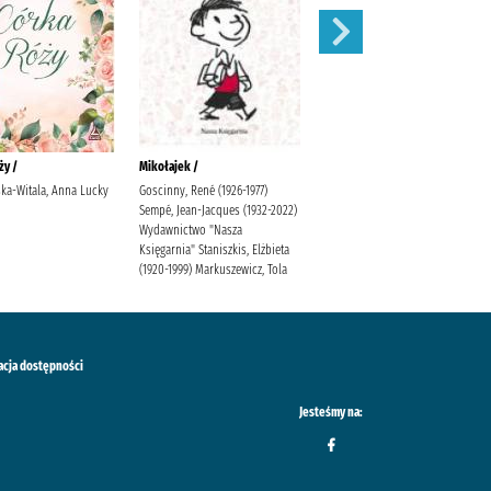
ży /
Mikołajek /
Niesamowite przygody
dziesięciu skarpetek (czterech
ka-Witala, Anna Lucky
Goscinny, René (1926-1977)
prawych i sześciu lewych) /
Sempé, Jean-Jacques (1932-2022)
Wydawnictwo "Nasza
Bednarek, Justyna (1970- )
Księgarnia" Staniszkis, Elżbieta
Latour, Daniel de (1971- )
(1920-1999) Markuszewicz, Tola
Poradnia K.
acja dostępności
Jesteśmy na: