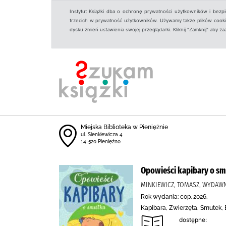
Instytut Książki dba o ochronę prywatności użytkowników i bezp
trzecich w prywatność użytkowników. Używamy także plików cookies
dysku zmień ustawienia swojej przeglądarki. Kliknij "Zamknij" aby z
Miejska Biblioteka w Pieniężnie
ul. Sienkiewicza 4
14-520 Pieniężno
Opowieści kapibary o s
MINKIEWICZ, TOMASZ, WYDAW
Rok wydania: cop. 2026.
Kapibara, Zwierzęta, Smutek,
dostępne: