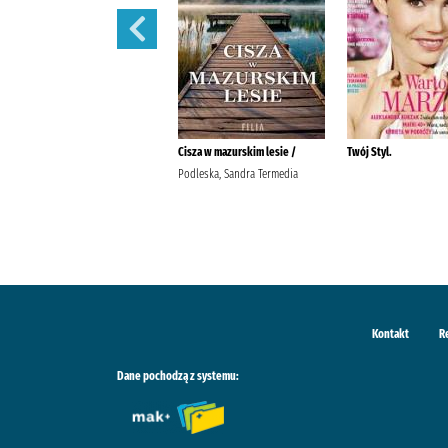
Pani. /
Cisza w mazurskim lesie /
Twój Styl.
Podleska, Sandra Termedia
Kontakt
R
Dane pochodzą z systemu: