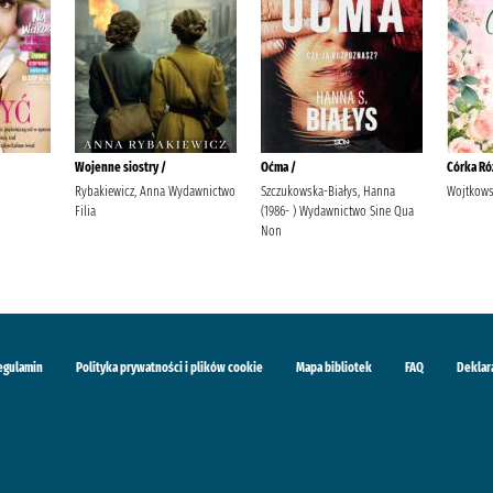
Wojenne siostry /
Oćma /
Córka Ró
Rybakiewicz, Anna Wydawnictwo
Szczukowska-Białys, Hanna
Wojtkows
Filia
(1986- ) Wydawnictwo Sine Qua
Non
egulamin
Polityka prywatności i plików cookie
Mapa bibliotek
FAQ
Deklar