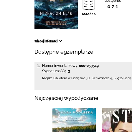
dostępne:
0 z 1
Więcej informacji
Dostępne egzemplarze
1.
Numer inwentarzowy:
000-053519
Sygnatura:
884-3
Miejska Biblioteka
w Pieniężnie
,
ul. Sienkiewicza 4
,
14-520 Pieni
Najczęściej wypożyczane