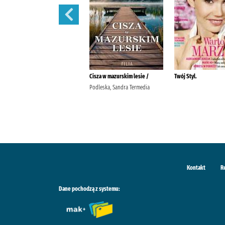
Pani. /
Cisza w mazurskim lesie /
Twój Styl.
Podleska, Sandra Termedia
Kontakt
R
Dane pochodzą z systemu: