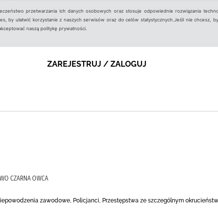
ieczeństwo przetwarzania ich danych osobowych oraz stosuje odpowiednie rozwiązania techno
, by ułatwić korzystanie z naszych serwisów oraz do celów statystycznych.Jeśli nie chcesz, by
aakceptować naszą politykę prywatności.
ZAREJESTRUJ / ZALOGUJ
TWO CZARNA OWCA
Niepowodzenia zawodowe, Policjanci, Przestępstwa ze szczególnym okrucieństwem