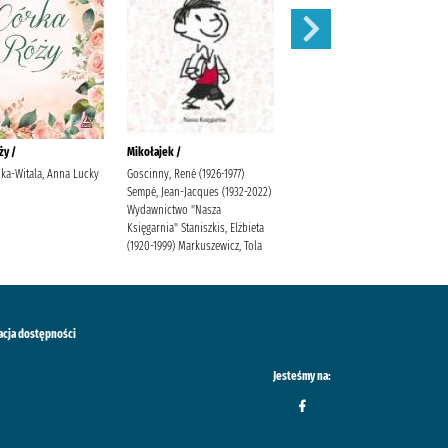
ży /
Mikołajek /
Niesamowite przygody
dziesięciu skarpetek (czterech
ka-Witala, Anna Lucky
Goscinny, René (1926-1977)
prawych i sześciu lewych) /
Sempé, Jean-Jacques (1932-2022)
Wydawnictwo "Nasza
Bednarek, Justyna (1970- )
Księgarnia" Staniszkis, Elżbieta
Latour, Daniel de (1971- )
(1920-1999) Markuszewicz, Tola
Poradnia K.
acja dostępności
Jesteśmy na: