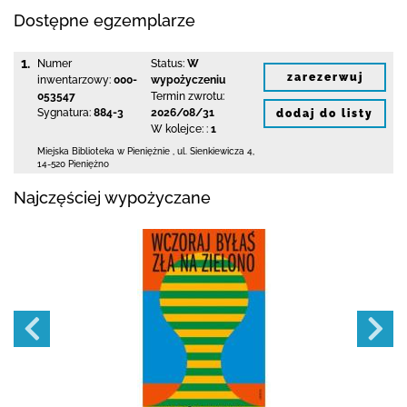
Dostępne egzemplarze
1.
Numer
Status:
W
zarezerwuj
inwentarzowy:
000-
wypożyczeniu
053547
Termin zwrotu:
Sygnatura:
884-3
2026/08/31
dodaj do listy
W kolejce: :
1
Miejska Biblioteka
w Pieniężnie
,
ul. Sienkiewicza 4
,
14-520 Pieniężno
Najczęściej wypożyczane