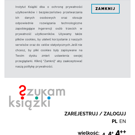
Instytut Książki dba o ochronę prywatności
ZAMKNIJ
użytkowników i bezpieczeństwo przetwarzania
ich danych osobowych oraz stosuje
odpowiednie rozwiązania technologiczne
zapobiegające ingerencji osób trzecich w
prywatność użytkowników. Używamy także
plików cookies, by ułatwić korzystanie z naszych
serwisów oraz do celów statystycznych.Jeśli nie
chcesz, by pliki cookies były zapisywane na
Twoim dysku zmień ustawienia swojej
przeglądarki. Kliknij "Zamknij" aby zaakceptować
naszą politykę prywatności.
ZAREJESTRUJ / ZALOGUJ
PL
EN
wielkość: