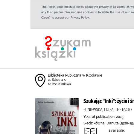
The Polish Book Institute cares about the privacy of its users, as w
any third parties. We also use cookies to facilitate the use of our
Close? to accept our Privacy Policy.
Biblioteka Publiczna w Kłodawie
ul. Szkolna 5
62-650 Kłodawa
Szukając "Inki": życie i
ŁUNIEWSKA, LUIZA, THE FACTO
Year of publication: 2015.
Siedzikówna, Danuta (1928-1946
available: