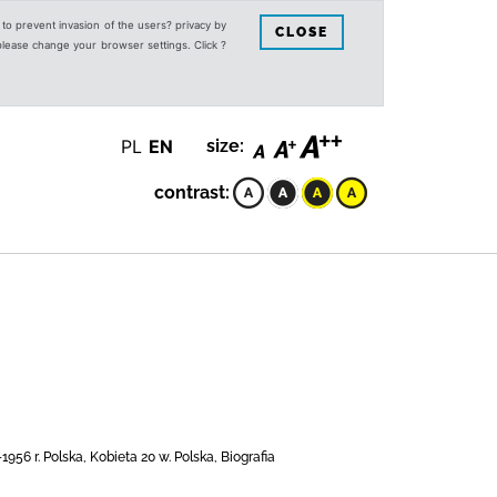
s to prevent invasion of the users? privacy by
CLOSE
 please change your browser settings. Click ?
PL
EN
size:
contrast:
956 r. Polska, Kobieta 20 w. Polska, Biografia