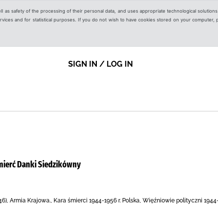
ell as safety of the processing of their personal data, and uses appropriate technological solution
 services and for statistical purposes. If you do not wish to have cookies stored on your computer,
SIGN IN / LOG IN
 śmierć Danki Siedzikówny
), Armia Krajowa., Kara śmierci 1944-1956 r. Polska, Więźniowie polityczni 1944-1