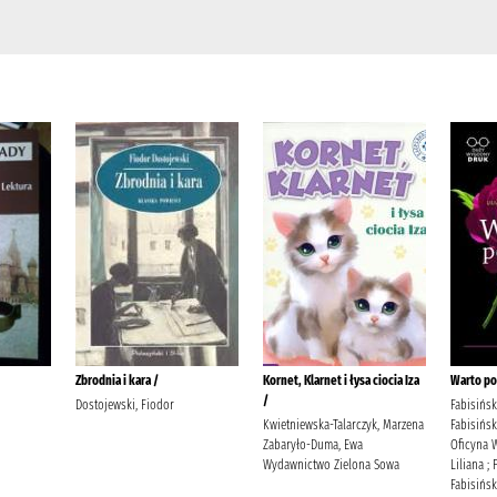
Zbrodnia i kara /
Kornet, Klarnet i łysa ciocia Iza
Warto po
/
Dostojewski, Fiodor
Fabisińska
Kwietniewska-Talarczyk, Marzena
Fabisińska
Zabaryło-Duma, Ewa
Oficyna 
Wydawnictwo Zielona Sowa
Liliana ;
Fabisińsk