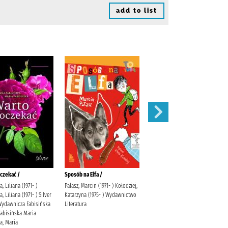
add to list
czekać /
Sposób na Elfa /
Stefcia /
, Liliana (1971- )
Pałasz, Marcin (1971- ) Kołodziej,
Adamek, Joanna Siwiec-Pater,
, Liliana (1971- ) Silver
Katarzyna (1975- ) Wydawnictwo
Paulina Społeczny Instytut
Wydawnicza Fabisińska
Literatura
Wydawniczy Znak
 Fabisińska Maria
a, Maria