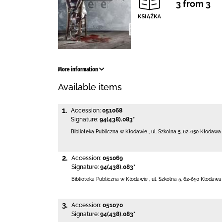
3 from 3
More information
Available items
1.
Accession:
051068
Signature:
94(438).083*
Biblioteka Publiczna w Kłodawie
,
ul. Szkolna 5
,
62-650 Kłodawa
2.
Accession:
051069
Signature:
94(438).083*
Biblioteka Publiczna w Kłodawie
,
ul. Szkolna 5
,
62-650 Kłodawa
3.
Accession:
051070
Signature:
94(438).083*