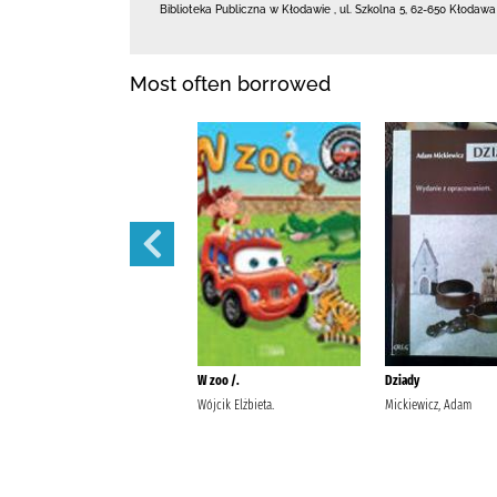
Biblioteka Publiczna w Kłodawie
,
ul. Szkolna 5
,
62-650 Kłodawa
Most often borrowed
Potop /
W zoo /.
Dziady
Sienkiewicz, Henryk
Wójcik Elżbieta.
Mickiewicz, Adam