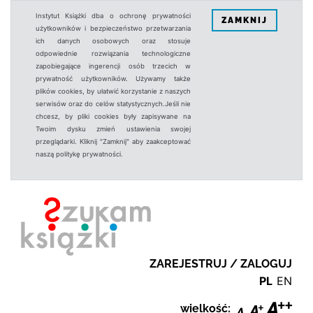
Instytut Książki dba o ochronę prywatności
ZAMKNIJ
użytkowników i bezpieczeństwo przetwarzania
ich danych osobowych oraz stosuje
odpowiednie rozwiązania technologiczne
zapobiegające ingerencji osób trzecich w
prywatność użytkowników. Używamy także
plików cookies, by ułatwić korzystanie z naszych
serwisów oraz do celów statystycznych.Jeśli nie
chcesz, by pliki cookies były zapisywane na
Twoim dysku zmień ustawienia swojej
przeglądarki. Kliknij "Zamknij" aby zaakceptować
naszą politykę prywatności.
ZAREJESTRUJ / ZALOGUJ
PL
EN
wielkość: