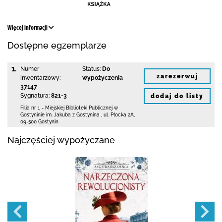
Więcej informacji
Dostępne egzemplarze
1.
Numer
Status:
Do
zarezerwuj
inwentarzowy:
wypożyczenia
37147
Sygnatura:
821-3
dodaj do listy
Filia nr 1 - Miejskiej Biblioteki Publicznej
w
Gostyninie im. Jakuba z Gostynina
,
ul. Płocka 2A
,
09-500 Gostynin
Najczęściej wypożyczane