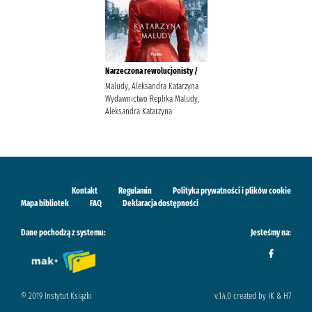
Narzeczona rewolucjonisty /
Maludy, Aleksandra Katarzyna
Wydawnictwo Replika Maludy,
Aleksandra Katarzyna
Kontakt
Regulamin
Polityka prywatności i plików cookie
Mapa bibliotek
FAQ
Deklaracja dostępności
Dane pochodzą z systemu:
Jesteśmy na:
© 2019 Instytut Książki
v.1.4.0 created by IK & H7