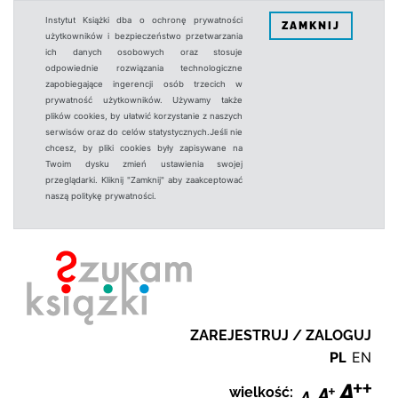
Instytut Książki dba o ochronę prywatności
ZAMKNIJ
użytkowników i bezpieczeństwo przetwarzania
ich danych osobowych oraz stosuje
odpowiednie rozwiązania technologiczne
zapobiegające ingerencji osób trzecich w
prywatność użytkowników. Używamy także
plików cookies, by ułatwić korzystanie z naszych
serwisów oraz do celów statystycznych.Jeśli nie
chcesz, by pliki cookies były zapisywane na
Twoim dysku zmień ustawienia swojej
przeglądarki. Kliknij "Zamknij" aby zaakceptować
naszą politykę prywatności.
ZAREJESTRUJ / ZALOGUJ
PL
EN
wielkość: