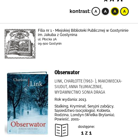
kontrast:
Filia nr 1 - Miejskiej Biblioteki Publicznej w Gostyninie
im. Jakuba z Gostynina
ul. Płocka 2A
09-500 Gostynin
Obserwator
LINK, CHARLOTTE (1963- ), MAKOWIECKA-
SIUDUT, ANNA TŁUMACZENIE,
WYDAWNICTWO SONIA DRAGA
Rok wydania: 2013.
Stalking, Kryminał, Seryjni zabójcy,
Sąsiedztwo (socjologia), Kobieta,
Rodzina, Londyn (Wielka Brytania),
Powieść, 2001-
dostępne:
1 z 1