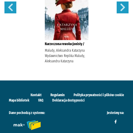
Narzeczona rewolucjonisty /
Maludy, Aleksandra Katarzyna
Wydawnictwo Replika Maludy,
Aleksandra Katarzyna
Kontakt
Regulamin
Polityka prywatności i plików cookie
Mapa bibliotek
FAQ
Deklaracja dostępności
Dane pochodzą z systemu:
Jesteśmy na: