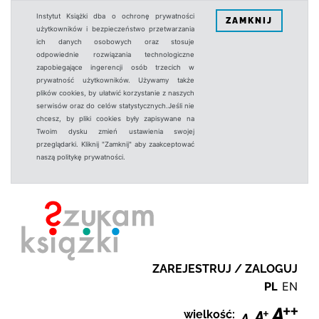
Instytut Książki dba o ochronę prywatności
ZAMKNIJ
użytkowników i bezpieczeństwo przetwarzania
ich danych osobowych oraz stosuje
odpowiednie rozwiązania technologiczne
zapobiegające ingerencji osób trzecich w
prywatność użytkowników. Używamy także
plików cookies, by ułatwić korzystanie z naszych
serwisów oraz do celów statystycznych.Jeśli nie
chcesz, by pliki cookies były zapisywane na
Twoim dysku zmień ustawienia swojej
przeglądarki. Kliknij "Zamknij" aby zaakceptować
naszą politykę prywatności.
ZAREJESTRUJ / ZALOGUJ
PL
EN
wielkość: