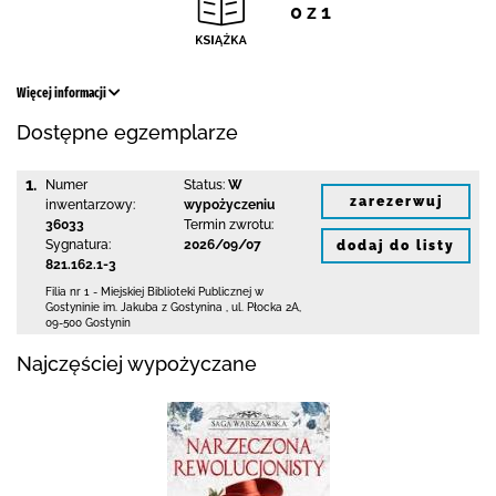
0 z 1
Więcej informacji
Dostępne egzemplarze
1.
Numer
Status:
W
zarezerwuj
inwentarzowy:
wypożyczeniu
36033
Termin zwrotu:
Sygnatura:
2026/09/07
dodaj do listy
821.162.1-3
Filia nr 1 - Miejskiej Biblioteki Publicznej
w
Gostyninie im. Jakuba z Gostynina
,
ul. Płocka 2A
,
09-500 Gostynin
Najczęściej wypożyczane