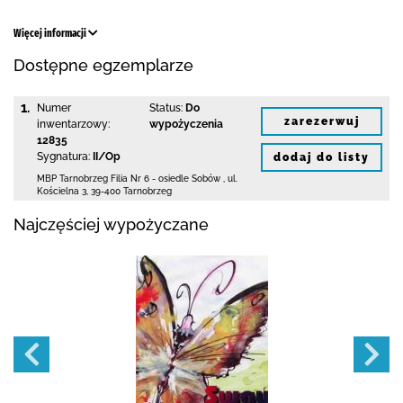
Więcej informacji
Dostępne egzemplarze
1.
Numer
Status:
Do
zarezerwuj
inwentarzowy:
wypożyczenia
12835
Sygnatura:
II/Op
dodaj do listy
MBP Tarnobrzeg
Filia Nr 6 - osiedle Sobów
,
ul.
Kościelna 3
,
39-400 Tarnobrzeg
Najczęściej wypożyczane