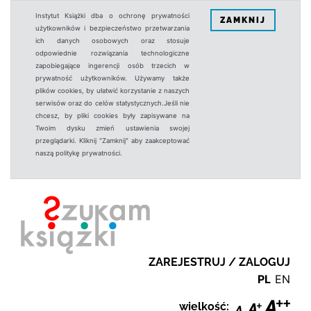
Instytut Książki dba o ochronę prywatności
ZAMKNIJ
użytkowników i bezpieczeństwo przetwarzania
ich danych osobowych oraz stosuje
odpowiednie rozwiązania technologiczne
zapobiegające ingerencji osób trzecich w
prywatność użytkowników. Używamy także
plików cookies, by ułatwić korzystanie z naszych
serwisów oraz do celów statystycznych.Jeśli nie
chcesz, by pliki cookies były zapisywane na
Twoim dysku zmień ustawienia swojej
przeglądarki. Kliknij "Zamknij" aby zaakceptować
naszą politykę prywatności.
ZAREJESTRUJ / ZALOGUJ
PL
EN
wielkość: