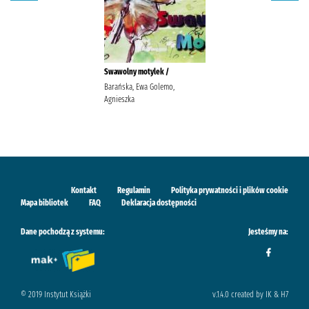
Swawolny motylek /
Barańska, Ewa Golemo,
Agnieszka
Kontakt
Regulamin
Polityka prywatności i plików cookie
Mapa bibliotek
FAQ
Deklaracja dostępności
Dane pochodzą z systemu:
Jesteśmy na:
© 2019 Instytut Książki
v.1.4.0 created by IK & H7