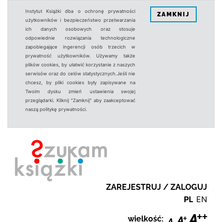
Instytut Książki dba o ochronę prywatności
ZAMKNIJ
użytkowników i bezpieczeństwo przetwarzania
ich danych osobowych oraz stosuje
odpowiednie rozwiązania technologiczne
zapobiegające ingerencji osób trzecich w
prywatność użytkowników. Używamy także
plików cookies, by ułatwić korzystanie z naszych
serwisów oraz do celów statystycznych.Jeśli nie
chcesz, by pliki cookies były zapisywane na
Twoim dysku zmień ustawienia swojej
przeglądarki. Kliknij "Zamknij" aby zaakceptować
naszą politykę prywatności.
ZAREJESTRUJ / ZALOGUJ
PL
EN
wielkość: