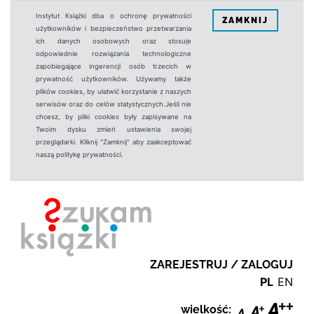
Instytut Książki dba o ochronę prywatności
ZAMKNIJ
użytkowników i bezpieczeństwo przetwarzania
ich danych osobowych oraz stosuje
odpowiednie rozwiązania technologiczne
zapobiegające ingerencji osób trzecich w
prywatność użytkowników. Używamy także
plików cookies, by ułatwić korzystanie z naszych
serwisów oraz do celów statystycznych.Jeśli nie
chcesz, by pliki cookies były zapisywane na
Twoim dysku zmień ustawienia swojej
przeglądarki. Kliknij "Zamknij" aby zaakceptować
naszą politykę prywatności.
ZAREJESTRUJ / ZALOGUJ
PL
EN
wielkość: