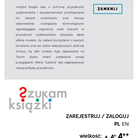
Instytut Książki dba o ochronę prywatności
ZAMKNIJ
użytkowników i bezpieczeństwo przetwarzania
ich danych osobowych oraz stosuje
odpowiednie rozwiązania technologiczne
zapobiegające ingerencji osób trzecich w
prywatność użytkowników. Używamy także
plików cookies, by ułatwić korzystanie z naszych
serwisów oraz do celów statystycznych.Jeśli nie
chcesz, by pliki cookies były zapisywane na
Twoim dysku zmień ustawienia swojej
przeglądarki. Kliknij "Zamknij" aby zaakceptować
naszą politykę prywatności.
ZAREJESTRUJ / ZALOGUJ
PL
EN
wielkość: