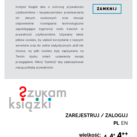
Instytut Książki dba o ochronę prywatności
ZAMKNIJ
użytkowników i bezpieczeństwo przetwarzania
ich danych osobowych oraz stosuje
odpowiednie rozwiązania technologiczne
zapobiegające ingerencji osób trzecich w
prywatność użytkowników. Używamy także
plików cookies, by ułatwić korzystanie z naszych
serwisów oraz do celów statystycznych.Jeśli nie
chcesz, by pliki cookies były zapisywane na
Twoim dysku zmień ustawienia swojej
przeglądarki. Kliknij "Zamknij" aby zaakceptować
naszą politykę prywatności.
ZAREJESTRUJ / ZALOGUJ
PL
EN
wielkość: