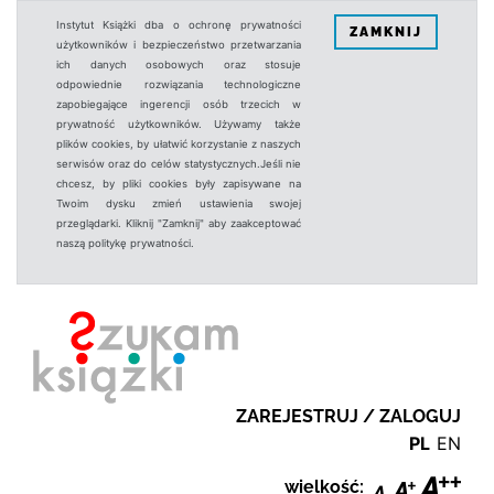
Instytut Książki dba o ochronę prywatności
ZAMKNIJ
użytkowników i bezpieczeństwo przetwarzania
ich danych osobowych oraz stosuje
odpowiednie rozwiązania technologiczne
zapobiegające ingerencji osób trzecich w
prywatność użytkowników. Używamy także
plików cookies, by ułatwić korzystanie z naszych
serwisów oraz do celów statystycznych.Jeśli nie
chcesz, by pliki cookies były zapisywane na
Twoim dysku zmień ustawienia swojej
przeglądarki. Kliknij "Zamknij" aby zaakceptować
naszą politykę prywatności.
ZAREJESTRUJ / ZALOGUJ
PL
EN
wielkość: