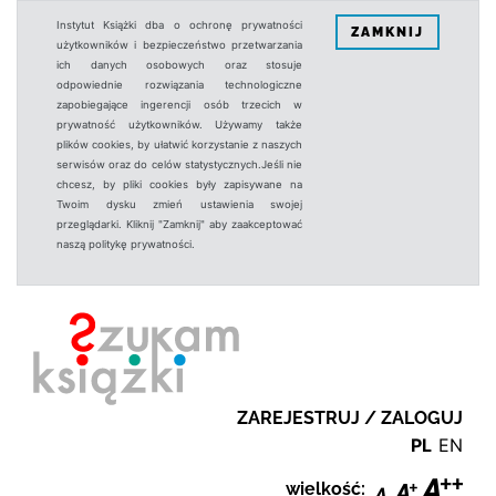
Instytut Książki dba o ochronę prywatności
ZAMKNIJ
użytkowników i bezpieczeństwo przetwarzania
ich danych osobowych oraz stosuje
odpowiednie rozwiązania technologiczne
zapobiegające ingerencji osób trzecich w
prywatność użytkowników. Używamy także
plików cookies, by ułatwić korzystanie z naszych
serwisów oraz do celów statystycznych.Jeśli nie
chcesz, by pliki cookies były zapisywane na
Twoim dysku zmień ustawienia swojej
przeglądarki. Kliknij "Zamknij" aby zaakceptować
naszą politykę prywatności.
ZAREJESTRUJ / ZALOGUJ
PL
EN
wielkość: