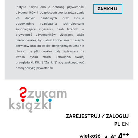
Instytut Książki dba o ochronę prywatności
ZAMKNIJ
użytkowników i bezpieczeństwo przetwarzania
ich danych osobowych oraz stosuje
odpowiednie rozwiązania technologiczne
zapobiegające ingerencji osób trzecich w
prywatność użytkowników. Używamy także
plików cookies, by ułatwić korzystanie z naszych
serwisów oraz do celów statystycznych.Jeśli nie
chcesz, by pliki cookies były zapisywane na
Twoim dysku zmień ustawienia swojej
przeglądarki. Kliknij "Zamknij" aby zaakceptować
naszą politykę prywatności.
ZAREJESTRUJ / ZALOGUJ
PL
EN
wielkość: