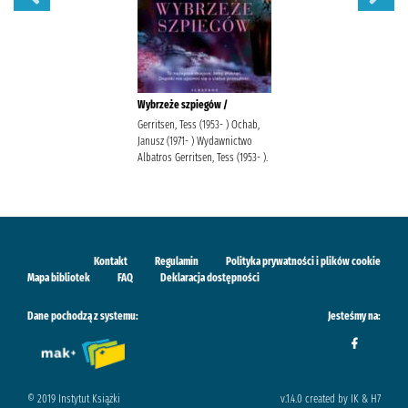
Wybrzeże szpiegów /
Gerritsen, Tess (1953- ) Ochab,
Janusz (1971- ) Wydawnictwo
Albatros Gerritsen, Tess (1953- ).
Kontakt
Regulamin
Polityka prywatności i plików cookie
Mapa bibliotek
FAQ
Deklaracja dostępności
Dane pochodzą z systemu:
Jesteśmy na:
© 2019 Instytut Książki
v.1.4.0 created by IK & H7