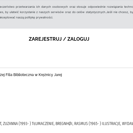
ieczeństwo przetwarzania ich danych osobowych oraz stosuje odpowiednie rozwiązania techno
, by ułatwić korzystanie z naszych serwisów oraz do celów statystycznych.Jeśli nie chcesz, by
aakceptować naszą politykę prywatności.
ZAREJESTRUJ / ZALOGUJ
j Filia Biblioteczna w Krężnicy Jarej
ERT, ZUZANNA (1993- ) TŁUMACZENIE, BREGNHØI, RASMUS (1965- ) ILUSTRACJE, WY