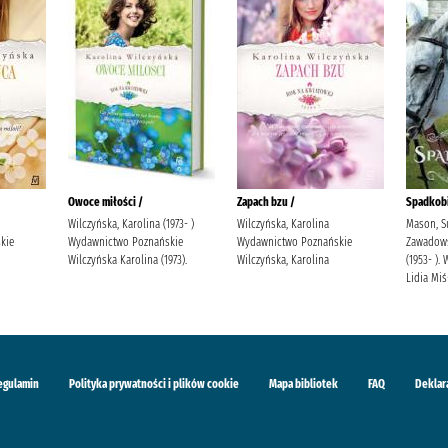
Owoce miłości /
Zapach bzu /
Spadkobi
Wilczyńska, Karolina (1973- )
Wilczyńska, Karolina
Mason, S
kie
Wydawnictwo Poznańskie
Wydawnictwo Poznańskie
Zawadowsk
Wilczyńska Karolina (1973).
Wilczyńska, Karolina
(1953- )
Lidia Mi
egulamin
Polityka prywatności i plików cookie
Mapa bibliotek
FAQ
Deklar