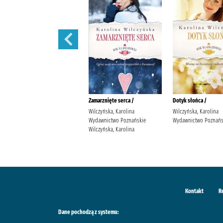
Wędrowne ptaki /
Zamarznięte serca /
Dotyk słońca /
Wilczyńska, Karolina
Wilczyńska, Karolina
Wilczyńska, Karolina
Wydawnictwo Poznańskie
Wydawnictwo Poznańskie
Wydawnictwo Poznańs
Wilczyńska, Karolina
Wilczyńska, Karolina
Kontakt
R
Dane pochodzą z systemu: