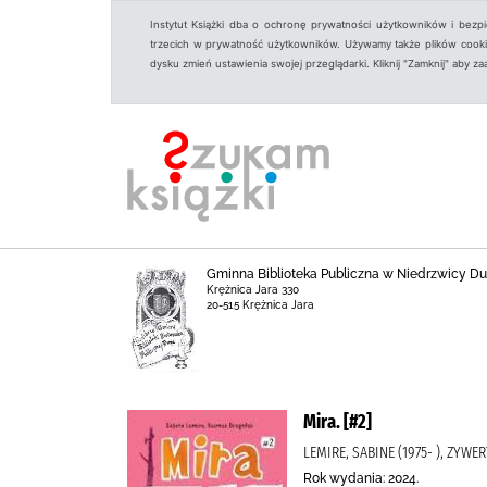
Instytut Książki dba o ochronę prywatności użytkowników i bezp
trzecich w prywatność użytkowników. Używamy także plików cookies
dysku zmień ustawienia swojej przeglądarki. Kliknij "Zamknij" aby z
Gminna Biblioteka Publiczna w Niedrzwicy Duże
Krężnica Jara 330
20-515 Krężnica Jara
Mira. [#2]
LEMIRE, SABINE (1975- ), ZYW
Rok wydania: 2024.