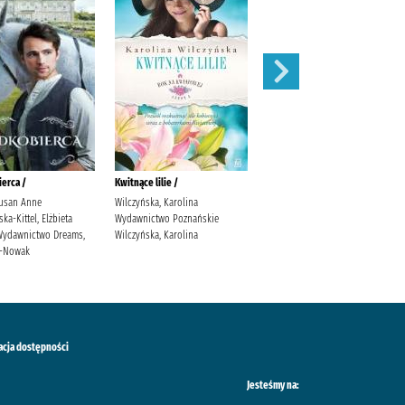
erca /
Kwitnące lilie /
Obce matki /
usan Anne
Wilczyńska, Karolina
Cielesz, Ewa Wydawnictwo Axis
a-Kittel, Elżbieta
Wydawnictwo Poznańskie
Mundi Cielesz, Ewa.
. Wydawnictwo Dreams,
Wilczyńska, Karolina
ś-Nowak
acja dostępności
Jesteśmy na: