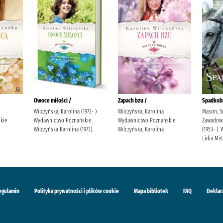
Owoce miłości /
Zapach bzu /
Spadkobi
Wilczyńska, Karolina (1973- )
Wilczyńska, Karolina
Mason, S
kie
Wydawnictwo Poznańskie
Wydawnictwo Poznańskie
Zawadowsk
Wilczyńska Karolina (1973).
Wilczyńska, Karolina
(1953- )
Lidia Mi
egulamin
Polityka prywatności i plików cookie
Mapa bibliotek
FAQ
Deklar