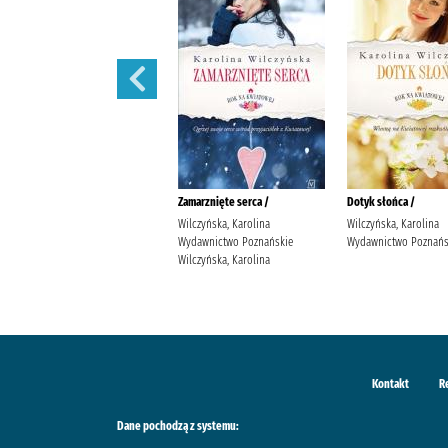
Wędrowne ptaki /
Zamarznięte serca /
Dotyk słońca /
Wilczyńska, Karolina
Wilczyńska, Karolina
Wilczyńska, Karolina
Wydawnictwo Poznańskie
Wydawnictwo Poznańskie
Wydawnictwo Poznańs
Wilczyńska, Karolina
Wilczyńska, Karolina
Kontakt
R
Dane pochodzą z systemu: