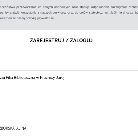
ieczeństwo przetwarzania ich danych osobowych oraz stosuje odpowiednie rozwiązania techno
, by ułatwić korzystanie z naszych serwisów oraz do celów statystycznych.Jeśli nie chcesz, by
aakceptować naszą politykę prywatności.
ZAREJESTRUJ / ZALOGUJ
j Filia Biblioteczna w Krężnicy Jarej
UZBORSKA, ALINA