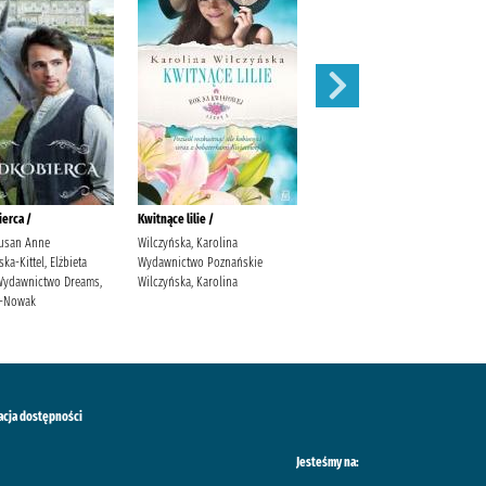
erca /
Kwitnące lilie /
Obce matki /
usan Anne
Wilczyńska, Karolina
Cielesz, Ewa Wydawnictwo Axis
a-Kittel, Elżbieta
Wydawnictwo Poznańskie
Mundi Cielesz, Ewa.
. Wydawnictwo Dreams,
Wilczyńska, Karolina
ś-Nowak
acja dostępności
Jesteśmy na: