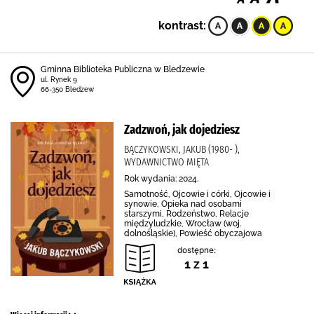
kontrast:
Gminna Biblioteka Publiczna w Bledzewie
ul. Rynek 9
66-350 Bledzew
Zadzwoń, jak dojedziesz
BĄCZYKOWSKI, JAKUB (1980- ),
WYDAWNICTWO MIĘTA
Rok wydania: 2024.
Samotność, Ojcowie i córki, Ojcowie i
synowie, Opieka nad osobami
starszymi, Rodzeństwo, Relacje
międzyludzkie, Wrocław (woj.
dolnośląskie), Powieść obyczajowa
dostępne:
1 z 1