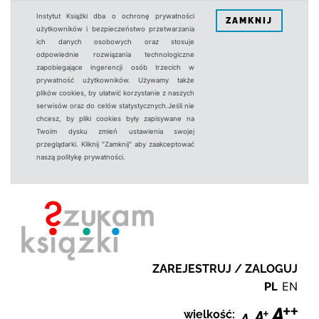
Instytut Książki dba o ochronę prywatności
ZAMKNIJ
użytkowników i bezpieczeństwo przetwarzania
ich danych osobowych oraz stosuje
odpowiednie rozwiązania technologiczne
zapobiegające ingerencji osób trzecich w
prywatność użytkowników. Używamy także
plików cookies, by ułatwić korzystanie z naszych
serwisów oraz do celów statystycznych.Jeśli nie
chcesz, by pliki cookies były zapisywane na
Twoim dysku zmień ustawienia swojej
przeglądarki. Kliknij "Zamknij" aby zaakceptować
naszą politykę prywatności.
ZAREJESTRUJ / ZALOGUJ
PL
EN
wielkość: