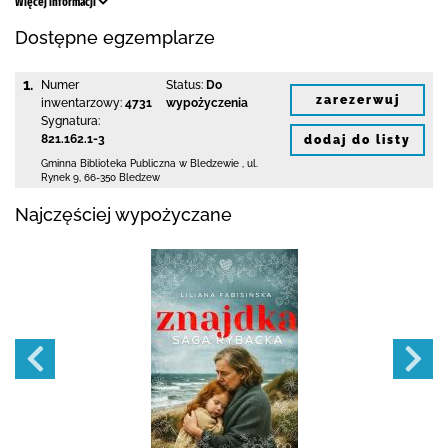
Więcej informacji
Dostępne egzemplarze
1.
Numer
Status:
Do
zarezerwuj
inwentarzowy:
4731
wypożyczenia
Sygnatura:
821.162.1-3
dodaj do listy
Gminna Biblioteka Publiczna w Bledzewie
,
ul.
Rynek 9
,
66-350 Bledzew
Najczęściej wypożyczane