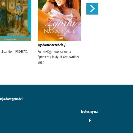
Zgoda na szczęście /
W pustyni i w puszczy /
leksander (1793-1876).
Ficner-Ogonowska, Anna
Sienkiewicz, Henryk Sabak,
Społeczny Instytut Wydawniczy
Agnieszka Księgarnia
Znak
Wydawnictwo Skrzat Stanisław
Porębski Wasilewski, Kazimierz
acja dostępności
Jesteśmy na: