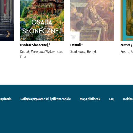
Osada w Słonecznej /
Latarnik :
Zemsta /
Kubiak, Mirosława Wydawnictwo
Sienkiewicz, Henryk
Fredro, A
Filia
egulamin
Polityka prywatności i plików cookie
Mapa bibliotek
FAQ
Deklar