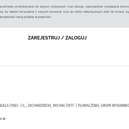
ieczeństwo przetwarzania ich danych osobowych oraz stosuje odpowiednie rozwiązania techno
, by ułatwić korzystanie z naszych serwisów oraz do celów statystycznych.Jeśli nie chcesz, by
aakceptować naszą politykę prywatności.
ZAREJESTRUJ / ZALOGUJ
ANGELA (1982- ) IL., ZACHARZEWSKI, MICHAŁ (1977- ) TŁUMACZENIE, GRUPA WYDAWNICZ
1 w.