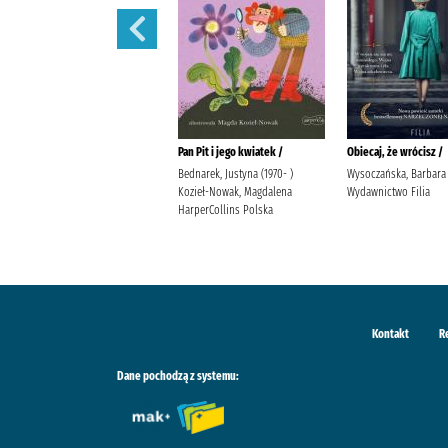
Dziady /
Pan Pit i jego kwiatek /
Obiecaj, że wrócisz /
Mickiewicz, Adam Wydawnictwo
Bednarek, Justyna (1970- )
Wysoczańska, Barbara
Ibis
Kozieł-Nowak, Magdalena
Wydawnictwo Filia
HarperCollins Polska
Kontakt
R
Dane pochodzą z systemu: