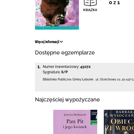
0 z 1
Więcej informacji
Dostępne egzemplarze
1.
Numer inwentarzowy:
45072
Sygnatura:
II/P
Biblioteka Publiczna Gminy Łabunie
,
ul. Orzechowa 10
,
22-437 Ł
Najczęściej wypożyczane