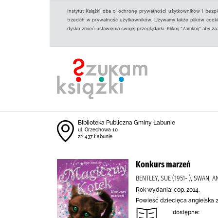
Instytut Książki dba o ochronę prywatności użytkowników i bezp
trzecich w prywatność użytkowników. Używamy także plików cookies
dysku zmień ustawienia swojej przeglądarki. Kliknij "Zamknij" aby z
Biblioteka Publiczna Gminy Łabunie
ul. Orzechowa 10
22-437 Łabunie
Konkurs marzeń
BENTLEY, SUE (1951- ), SWAN, 
Rok wydania: cop. 2014.
Powieść dziecięca angielska 2
dostępne: