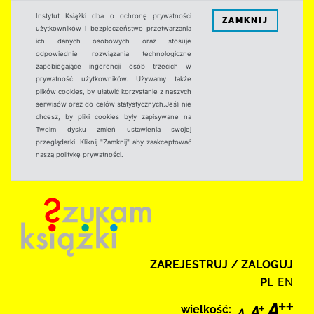
Instytut Książki dba o ochronę prywatności
ZAMKNIJ
użytkowników i bezpieczeństwo przetwarzania
ich danych osobowych oraz stosuje
odpowiednie rozwiązania technologiczne
zapobiegające ingerencji osób trzecich w
prywatność użytkowników. Używamy także
plików cookies, by ułatwić korzystanie z naszych
serwisów oraz do celów statystycznych.Jeśli nie
chcesz, by pliki cookies były zapisywane na
Twoim dysku zmień ustawienia swojej
przeglądarki. Kliknij "Zamknij" aby zaakceptować
naszą politykę prywatności.
ZAREJESTRUJ / ZALOGUJ
PL
EN
wielkość: