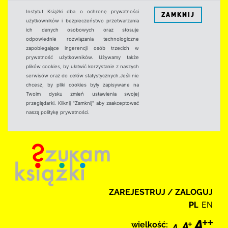
Instytut Książki dba o ochronę prywatności
ZAMKNIJ
użytkowników i bezpieczeństwo przetwarzania
ich danych osobowych oraz stosuje
odpowiednie rozwiązania technologiczne
zapobiegające ingerencji osób trzecich w
prywatność użytkowników. Używamy także
plików cookies, by ułatwić korzystanie z naszych
serwisów oraz do celów statystycznych.Jeśli nie
chcesz, by pliki cookies były zapisywane na
Twoim dysku zmień ustawienia swojej
przeglądarki. Kliknij "Zamknij" aby zaakceptować
naszą politykę prywatności.
ZAREJESTRUJ / ZALOGUJ
PL
EN
wielkość: