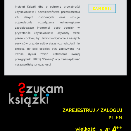
Instytut Książki dba o ochronę prywatności
ZAMKNIJ
użytkowników i bezpieczeństwo przetwarzania
ich danych osobowych oraz stosuje
odpowiednie rozwiązania technologiczne
zapobiegające ingerencji osób trzecich w
prywatność użytkowników. Używamy także
plików cookies, by ułatwić korzystanie z naszych
serwisów oraz do celów statystycznych.Jeśli nie
chcesz, by pliki cookies były zapisywane na
Twoim dysku zmień ustawienia swojej
przeglądarki. Kliknij "Zamknij" aby zaakceptować
naszą politykę prywatności.
ZAREJESTRUJ / ZALOGUJ
PL
EN
wielkość: