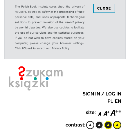
The Polish Book Institute cares about the privacy of
CLOSE
its users, as well as safety of the processing of their
personal data, and uses appropriate technological
solutions to prevent invasion of the users? privacy
by any third parties. We also use cookies to facilitate
the use of our services and for statistical purposes.
If you do not wish to have cookies stored on your
computer, please change your browser settings.
Click ?Close? to accept our Privacy Policy.
SIGN IN / LOG IN
PL
EN
size:
contrast: