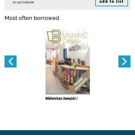
add to list
22-437 Łabunie
Most often borrowed
Bibliotekarz Zamojski /