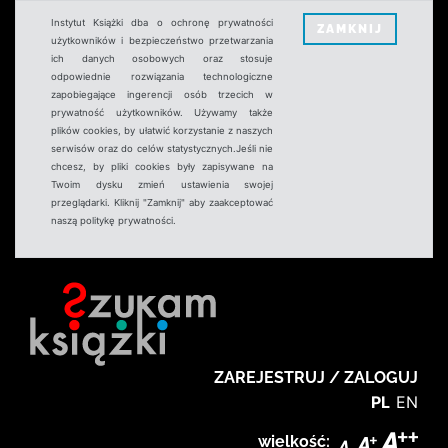
Instytut Książki dba o ochronę prywatności
ZAMKNIJ
użytkowników i bezpieczeństwo przetwarzania
ich danych osobowych oraz stosuje
odpowiednie rozwiązania technologiczne
zapobiegające ingerencji osób trzecich w
prywatność użytkowników. Używamy także
plików cookies, by ułatwić korzystanie z naszych
serwisów oraz do celów statystycznych.Jeśli nie
chcesz, by pliki cookies były zapisywane na
Twoim dysku zmień ustawienia swojej
przeglądarki. Kliknij "Zamknij" aby zaakceptować
naszą politykę prywatności.
ZAREJESTRUJ / ZALOGUJ
PL
EN
wielkość: