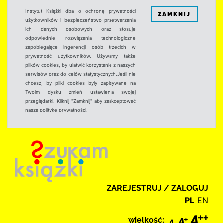
Instytut Książki dba o ochronę prywatności
ZAMKNIJ
użytkowników i bezpieczeństwo przetwarzania
ich danych osobowych oraz stosuje
odpowiednie rozwiązania technologiczne
zapobiegające ingerencji osób trzecich w
prywatność użytkowników. Używamy także
plików cookies, by ułatwić korzystanie z naszych
serwisów oraz do celów statystycznych.Jeśli nie
chcesz, by pliki cookies były zapisywane na
Twoim dysku zmień ustawienia swojej
przeglądarki. Kliknij "Zamknij" aby zaakceptować
naszą politykę prywatności.
ZAREJESTRUJ / ZALOGUJ
PL
EN
wielkość: