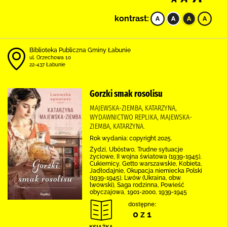
kontrast:
Biblioteka Publiczna Gminy Łabunie
ul. Orzechowa 10
22-437 Łabunie
Gorzki smak rosolisu
MAJEWSKA-ZIEMBA, KATARZYNA,
WYDAWNICTWO REPLIKA, MAJEWSKA-
ZIEMBA, KATARZYNA.
Rok wydania: copyright 2025.
Żydzi, Ubóstwo, Trudne sytuacje
życiowe, II wojna światowa (1939-1945),
Cukiernicy, Getto warszawskie, Kobieta,
Jadłodajnie, Okupacja niemiecka Polski
(1939-1945), Lwów (Ukraina, obw.
lwowski), Saga rodzinna, Powieść
obyczajowa, 1901-2000, 1939-1945
dostępne:
0 z 1