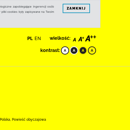
logiczne zapobiegające ingerencji osób
ZAMKNIJ
 pliki cookies były zapisywane na Twoim
PL
EN
wielkość:
kontrast:
, Polska, Powieść obyczajowa