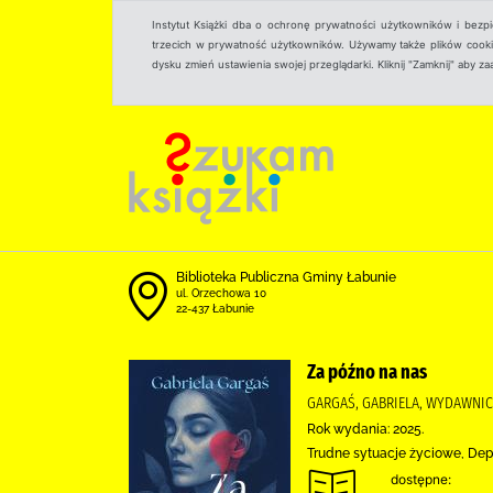
Instytut Książki dba o ochronę prywatności użytkowników i bezp
trzecich w prywatność użytkowników. Używamy także plików cookies
dysku zmień ustawienia swojej przeglądarki. Kliknij "Zamknij" aby z
Biblioteka Publiczna Gminy Łabunie
ul. Orzechowa 10
22-437 Łabunie
Za późno na nas
GARGAŚ, GABRIELA, WYDAWNIC
Rok wydania: 2025.
Trudne sytuacje życiowe, Dep
dostępne: