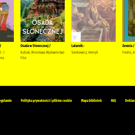
/
Osada w Słonecznej /
Latarnik :
Zemsta /
0- )
Kubiak, Mirosława Wydawnictwo
Sienkiewicz, Henryk
Fredro, A
ena
Filia
egulamin
Polityka prywatności i plików cookie
Mapa bibliotek
FAQ
Deklar