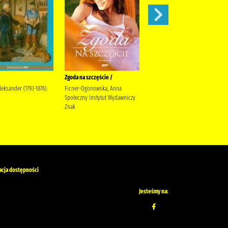
Zgoda na szczęście /
W pustyni i w puszczy /
leksander (1793-1876).
Ficner-Ogonowska, Anna
Sienkiewicz, Henryk Sabak,
Społeczny Instytut Wydawniczy
Agnieszka Księgarnia
Znak
Wydawnictwo Skrzat Stanisław
Porębski Wasilewski, Kazimierz
acja dostępności
Jesteśmy na: