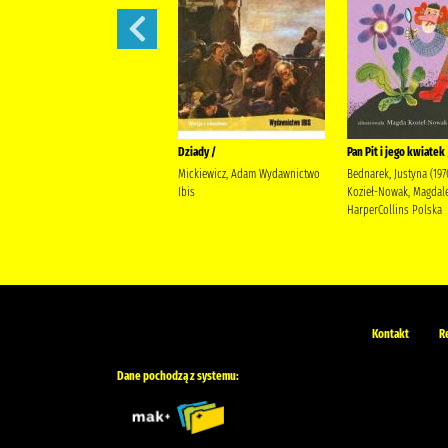
Lalka /
Dziady /
Pan Pit i jego kwiatek 
Prus, Bolesław
Mickiewicz, Adam Wydawnictwo
Bednarek, Justyna (197
Ibis
Kozieł-Nowak, Magdal
HarperCollins Polska
Kontakt
R
Dane pochodzą z systemu: