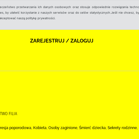
ieczeństwo przetwarzania ich danych osobowych oraz stosuje odpowiednie rozwiązania techno
, by ułatwić korzystanie z naszych serwisów oraz do celów statystycznych.Jeśli nie chcesz, by
aakceptować naszą politykę prywatności.
ZAREJESTRUJ / ZALOGUJ
TWO FILIA
resja poporodowa, Kobieta, Osoby zaginione, Śmierć dziecka, Sekrety rodzinne