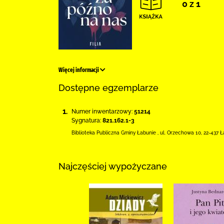
0 z 1
Więcej informacji
Dostępne egzemplarze
1.
Numer inwentarzowy:
51214
Sygnatura:
821.162.1-3
Biblioteka Publiczna Gminy Łabunie
,
ul. Orzechowa 10
,
22-437 Ł
Najczęściej wypożyczane