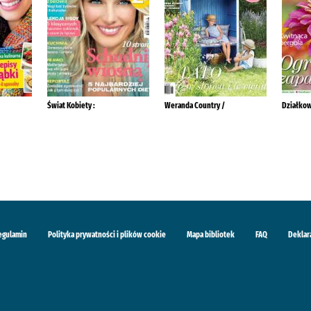
Świat Kobiety :
Weranda Country /
Działkow
egulamin
Polityka prywatności i plików cookie
Mapa bibliotek
FAQ
Deklar