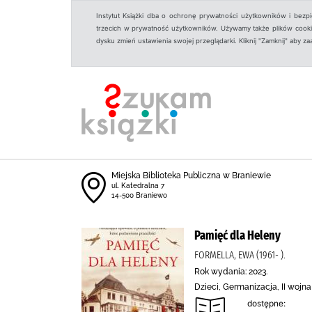
Instytut Książki dba o ochronę prywatności użytkowników i bezp
trzecich w prywatność użytkowników. Używamy także plików cookies
dysku zmień ustawienia swojej przeglądarki. Kliknij "Zamknij" aby z
Miejska Biblioteka Publiczna w Braniewie
ul. Katedralna 7
14-500 Braniewo
Pamięć dla Heleny
FORMELLA, EWA (1961- ).
Rok wydania: 2023.
Dzieci, Germanizacja, II wojn
dostępne: