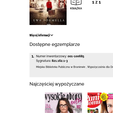
1 z 1
Więcej informacji
Dostępne egzemplarze
1.
Numer inwentarzowy:
001-100685
Sygnatura:
821.162.1-3
Miejska Biblioteka Publiczna
w Braniewie
,
Wypożyczalnia dla D
Najczęściej wypożyczane