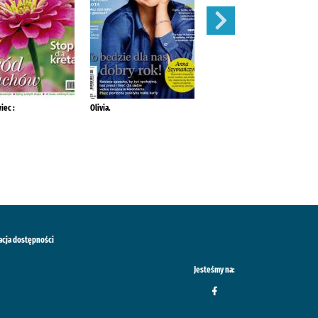
iec :
Olivia.
Mój Ogródek :
acja dostępności
Jesteśmy na: