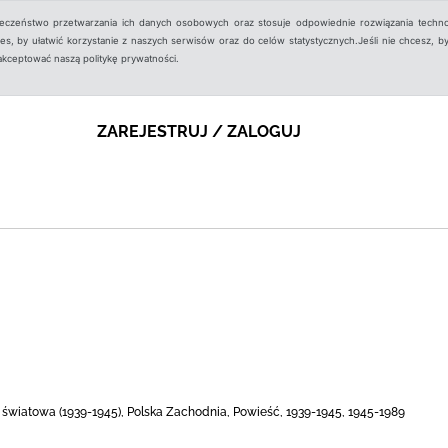
ieczeństwo przetwarzania ich danych osobowych oraz stosuje odpowiednie rozwiązania techno
, by ułatwić korzystanie z naszych serwisów oraz do celów statystycznych.Jeśli nie chcesz, by
aakceptować naszą politykę prywatności.
ZAREJESTRUJ / ZALOGUJ
a światowa (1939-1945), Polska Zachodnia, Powieść, 1939-1945, 1945-1989