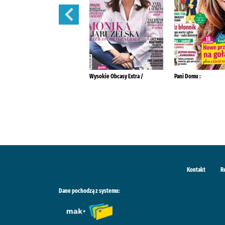
Tina :
Wysokie Obcasy Extra /
Pani Domu :
Kontakt
R
Dane pochodzą z systemu: