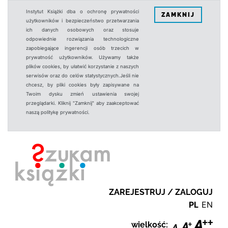
Instytut Książki dba o ochronę prywatności
ZAMKNIJ
użytkowników i bezpieczeństwo przetwarzania
ich danych osobowych oraz stosuje
odpowiednie rozwiązania technologiczne
zapobiegające ingerencji osób trzecich w
prywatność użytkowników. Używamy także
plików cookies, by ułatwić korzystanie z naszych
serwisów oraz do celów statystycznych.Jeśli nie
chcesz, by pliki cookies były zapisywane na
Twoim dysku zmień ustawienia swojej
przeglądarki. Kliknij "Zamknij" aby zaakceptować
naszą politykę prywatności.
ZAREJESTRUJ / ZALOGUJ
PL
EN
wielkość: